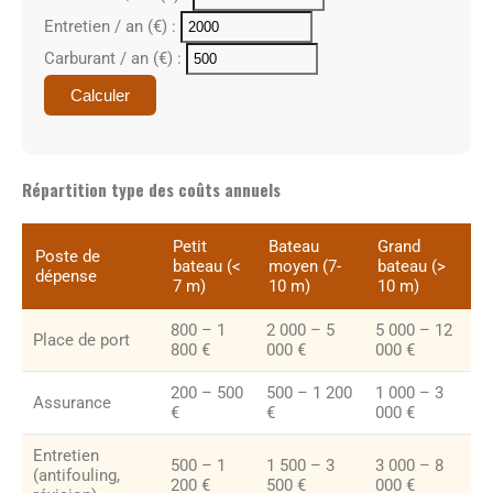
Entretien / an (€) :
Carburant / an (€) :
Calculer
Répartition type des coûts annuels
Petit
Bateau
Grand
Poste de
bateau (<
moyen (7-
bateau (>
dépense
7 m)
10 m)
10 m)
800 – 1
2 000 – 5
5 000 – 12
Place de port
800 €
000 €
000 €
200 – 500
500 – 1 200
1 000 – 3
Assurance
€
€
000 €
Entretien
500 – 1
1 500 – 3
3 000 – 8
(antifouling,
200 €
500 €
000 €