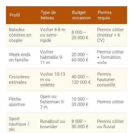
Type de
Budget
Permis
Profil
bateau
occasion
requis
Balades
Voilier 6-8 m
Permis côtier
8 000 –
côtières en
ou semi-
(moteur > 6
25 000 €
couple
rigide
CV)
Voilier
Permis côtier
Week-ends
20 000 –
habitable 9-
+ formation
en famille
60 000 €
11 m
voile
Voilier 10-13
Permis
Croisières
40 000 –
m ou
hauturier
estivales
120 000 €
vedette
conseillé
Open ou
Pêche
10 000 –
fisherman 5-
Permis côtier
sportive
35 000 €
7 m
Sport
Runabout ou
8 000 –
Permis côtier
nautique /
bowrider
30 000 €
ou fluvial
ski