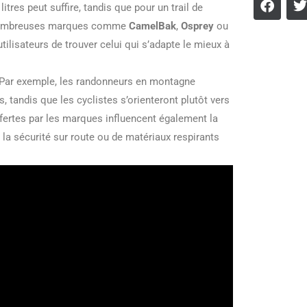
tres peut suffire, tandis que pour un trail de
e nombreuses marques comme
CamelBak
,
Osprey
ou
lisateurs de trouver celui qui s’adapte le mieux à
n. Par exemple, les randonneurs en montagne
tandis que les cyclistes s’orienteront plutôt vers
fertes par les marques influencent également la
 la sécurité sur route ou de matériaux respirants