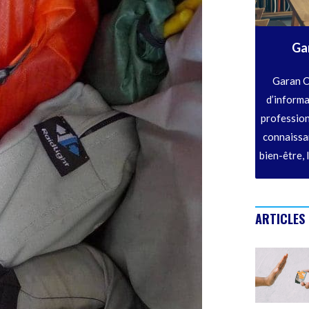
Ga
Garan C
d’informa
profession
connaissan
bien-être, 
ARTICLES