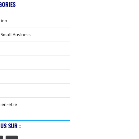
GORIES
tion
 Small Business
ien-être
US SUR :