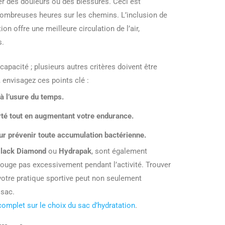
er des douleurs ou des blessures. Ceci est
e nombreuses heures sur les chemins. L’inclusion de
on offre une meilleure circulation de l’air,
s.
apacité ; plusieurs autres critères doivent être
 envisagez ces points clé :
à l’usure du temps.
erté tout en augmentant votre endurance.
pour prévenir toute accumulation bactérienne.
lack Diamond
ou
Hydrapak
, sont également
ouge pas excessivement pendant l’activité. Trouver
votre pratique sportive peut non seulement
 sac.
complet sur le choix du sac d’hydratation
.