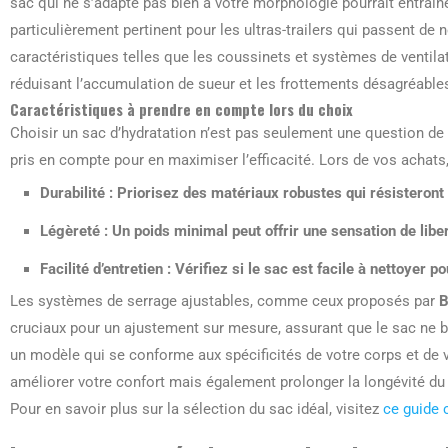
sac qui ne s’adapte pas bien à votre morphologie pourrait entraîn
particulièrement pertinent pour les ultras-trailers qui passent d
caractéristiques telles que les coussinets et systèmes de ventilati
réduisant l’accumulation de sueur et les frottements désagréable
Caractéristiques à prendre en compte lors du choix
Choisir un sac d’hydratation n’est pas seulement une question de c
pris en compte pour en maximiser l’efficacité. Lors de vos achats,
Durabilité :
Priorisez des matériaux robustes qui résisteront 
Légèreté :
Un poids minimal peut offrir une sensation de lib
Facilité d’entretien :
Vérifiez si le sac est facile à nettoyer 
Les systèmes de serrage ajustables, comme ceux proposés par
B
cruciaux pour un ajustement sur mesure, assurant que le sac ne b
un modèle qui se conforme aux spécificités de votre corps et de 
améliorer votre confort mais également prolonger la longévité du
Pour en savoir plus sur la sélection du sac idéal, visitez
ce guide 