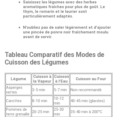
Saisissez les légumes avec des herbes
aromatiques fraîches pour plus de goût. Le
thym, le romarin et le laurier sont
particulièrement adaptés.
N’oubliez pas de saler légèrement et d’ajouter
une pincée de poivre noir fraîchement moulu
avant de servir.
Tableau Comparatif des Modes de
Cuisson des Légumes
Cuisson à
Cuisson
Légume
Cuisson au Four
la Vapeur
à l’Eau
Asperges
3-5 min
5-7 min
Non recommandé
vertes
10-12
Carottes
8-10 min
40-45 min (glacées)
min
Pommes de
25-30
20-25 min
35-40 min à 200°C
terre grenaille
min