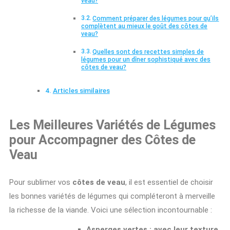
veau?
Comment préparer des légumes pour qu’ils
complètent au mieux le goût des côtes de
veau?
Quelles sont des recettes simples de
légumes pour un dîner sophistiqué avec des
côtes de veau?
Articles similaires
Les Meilleures Variétés de Légumes
pour Accompagner des Côtes de
Veau
Pour sublimer vos
côtes de veau
, il est essentiel de choisir
les bonnes variétés de légumes qui compléteront à merveille
la richesse de la viande. Voici une sélection incontournable :
Asperges vertes
: avec leur texture