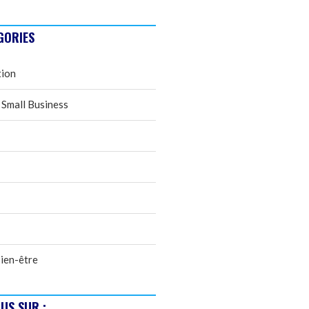
GORIES
tion
 Small Business
ien-être
US SUR :