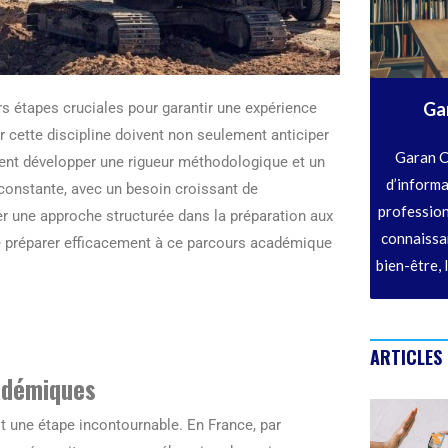
Ga
rs étapes cruciales pour garantir une expérience
 cette discipline doivent non seulement anticiper
Garan C
ment développer une rigueur méthodologique et un
d’informa
 constante, avec un besoin croissant de
profession
ter une approche structurée dans la préparation aux
connaissan
se préparer efficacement à ce parcours académique
bien-être, 
ARTICLES
adémiques
t une étape incontournable. En France, par