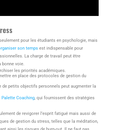
tress
 seulement pour les étudiants en psychologie, mais
organiser son temps
est indispensable pour
sionnelles. La charge de travail peut être
a bonne voie.
archiser les priorités académiques.
 mettre en place des protocoles de gestion du
 de petits objectifs personnels peut augmenter la
e
Palette Coaching
, qui fournissent des stratégies
lement de revigorer l’esprit fatigué mais aussi de
ques de gestion du stress, telles que la méditation,
ant ainsi les risques de burn-out. Il ne faut pas