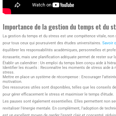
Importance de la gestion du temps et du s
La gestion du temps et du stress est une compétence vitale, non
pour tous ceux qui poursuivent des études universitaires.
Savoir 
équilibrer les responsabilités académiques, personnelles et profes
écrasante, mais une planification adéquate permet de rester sur l
Établir un calendrier : Un emploi du temps bien conçu aide à hiér
Identifier les écueils : Reconnaître les moments de stress aide à
stress.
Mettre en place un système de récompense : Encourager l’atteinte
motivation.
Des ressources utiles sont disponibles, telles que les conseils d
pour gérer efficacement le stress et maximiser le temps d’étude.
Les pauses sont également essentielles. Elles permettent non seu
revitaliser l’énergie mentale. En complément, l’adoption de techni
est un excellent moyen de garder l’esprit clair et concentré, réduis