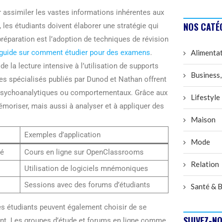
 assimiler les vastes informations inhérentes aux
NOS CATÉ
les étudiants doivent élaborer une stratégie qui
préparation est l’adoption de techniques de révision
guide sur comment étudier pour des examens
.
Alimenta
 la lecture intensive à l’utilisation de supports
Business,
es spécialisés publiés par Dunod et Nathan offrent
s psychoanalytiques ou comportementaux. Grâce aux
Lifestyle
oriser, mais aussi à analyser et à appliquer des
Maison
Exemples d’application
Mode
ré
Cours en ligne sur OpenClassrooms
Relation
s
Utilisation de logiciels mnémoniques
Sessions avec des forums d’étudiants
Santé & B
 étudiants peuvent également choisir de se
SUIVEZ-NO
ment. Les groupes d’étude et forums en ligne comme