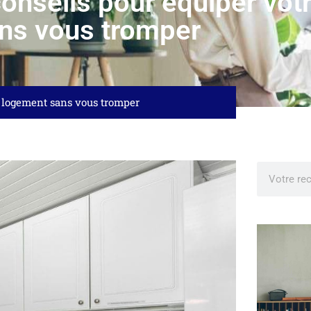
conseils pour équiper vo
ns vous tromper
e logement sans vous tromper