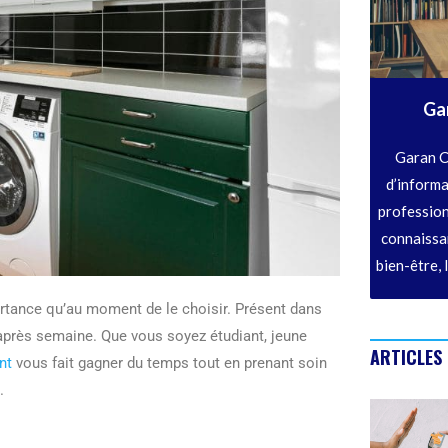
Ga
Garan C
d’informa
profession
connaissan
bien-être, 
portance qu’au moment de le choisir. Présent dans
après semaine. Que vous soyez étudiant, jeune
ARTICLES
nt
vous fait gagner du temps tout en prenant soin
.