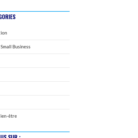
GORIES
tion
 Small Business
ien-être
US SUR :