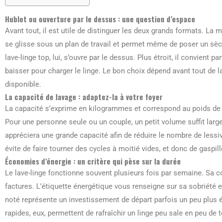
Hublot ou ouverture par le dessus : une question d’espace
Avant tout, il est utile de distinguer les deux grands formats. La m
se glisse sous un plan de travail et permet même de poser un sèch
lave-linge top, lui, s’ouvre par le dessus. Plus étroit, il convient 
baisser pour charger le linge. Le bon choix dépend avant tout de l
disponible.
La capacité de lavage : adaptez-la à votre foyer
La capacité s’exprime en kilogrammes et correspond au poids de l
Pour une personne seule ou un couple, un petit volume suffit lar
appréciera une grande capacité afin de réduire le nombre de lessi
évite de faire tourner des cycles à moitié vides, et donc de gaspille
Économies d’énergie : un critère qui pèse sur la durée
Le lave-linge fonctionne souvent plusieurs fois par semaine. Sa
factures. L’étiquette énergétique vous renseigne sur sa sobriété en
noté représente un investissement de départ parfois un peu plus 
rapides, eux, permettent de rafraîchir un linge peu sale en peu 