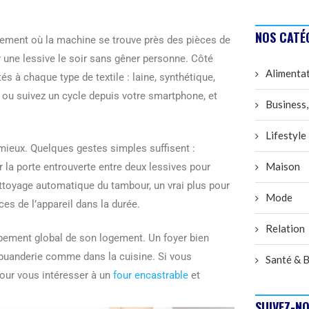
NOS CATÉ
logement où la machine se trouve près des pièces de
r une lessive le soir sans gêner personne. Côté
Alimenta
à chaque type de textile : laine, synthétique,
z ou suivez un cycle depuis votre smartphone, et
Business,
Lifestyle
mieux. Quelques gestes simples suffisent :
Maison
ser la porte entrouverte entre deux lessives pour
ettoyage automatique du tambour, un vrai plus pour
Mode
ces de l’appareil dans la durée.
Relation
quipement global de son logement. Un foyer bien
 buanderie comme dans la cuisine. Si vous
Santé & B
our vous intéresser à un
four encastrable
et
SUIVEZ-NO