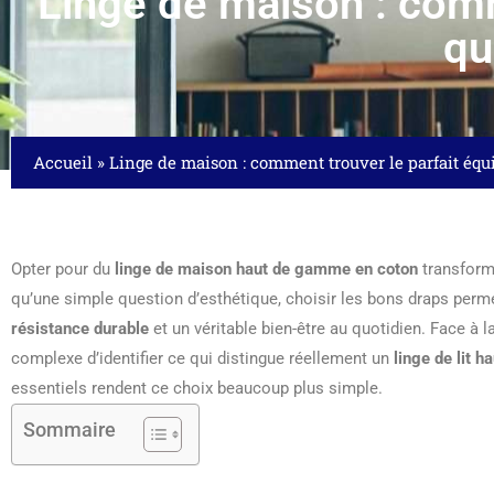
Linge de maison : comme
qu
Accueil
»
Linge de maison : comment trouver le parfait équil
Opter pour du
linge de maison haut de gamme en coton
transforme
qu’une simple question d’esthétique, choisir les bons draps perm
résistance durable
et un véritable bien-être au quotidien. Face à l
complexe d’identifier ce qui distingue réellement un
linge de lit 
essentiels rendent ce choix beaucoup plus simple.
Sommaire