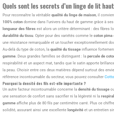
Quels sont les secrets d’un linge de lit ha
Pour reconnaître la véritable
qualité du linge de maison
, il convie
100% coton
domine dans l’univers du haut de gamme grâce à ses p
longueur des fibres
est alors un critère déterminant : des fibres l
durabilité du tissu
. Opter pour des variétés comme le
coton pima
une résistance remarquable et un toucher exceptionnellement do
Au-delà du type de coton, la
qualité du tissage
influence fortement
gamme
. Deux grandes familles se distinguent : la
percale de coto
respirabilité et un aspect mat, tandis que le satin apporte brilla
la peau. Choisir entre ces deux matières dépend surtout des envi
référence incontournable du secteur, vous pouvez consulter
Cotto
Pourquoi la densité des fils est-elle importante ?
Un autre facteur incontournable concerne la
densité du tissage
ou
une sensation de confort sans sacrifier ni la légèreté ni la
respirab
gamme
affiche plus de 80 fils par centimètre carré. Plus ce chiffr
solidité, assurant ainsi une excellente
longévité
et un entretien sim