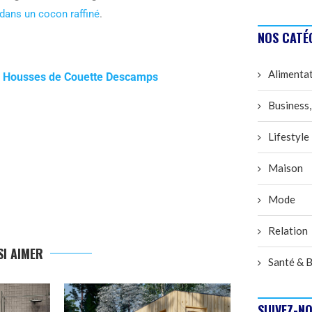
 dans un cocon raffiné
.
NOS CATÉ
Alimenta
es Housses de Couette Descamps
Business,
Lifestyle
Maison
Mode
Relation
I AIMER
Santé & B
SUIVEZ-NO