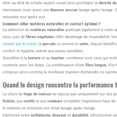
Aller au-delà du simple aspect visuel pour privilégier la
densité du
résistance, mais aussi une
douceur accrue
lavage après lavage. C
ressentie soir après soir.
Comment allier matières naturelles et confort optimal ?
La sélection de
matières naturelles
participe également à créer 
tissu issu de
fibres végétales
offre davantage de respirabilité, li
misant sur le coton
, la
percale
ou encore le
satin
, chacun bénéfic
confort et hygiène, même aux peaux sensibles.
Sensibles à la
texture
et au
toucher
, nombreux sont ceux qui rech
contacts avec les draps. La combinaison d’une
fibre longue
, d’un
s’impose alors comme la meilleure manière d’atteindre ce summu
Quand le design rencontre la performance t
Le choix du
linge de maison
ne repose pas uniquement sur ses pe
finition
, aux
motifs
et aux
couleurs
complète l’expérience haut de
le matelas et conserve son éclat lavage après lavage.
Harmonie entre
esthétisme
,
douceur
et
durabilité
, sélectionner u