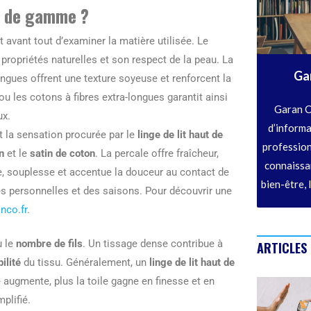
ut de gamme ?
nt avant tout d’examiner la matière utilisée. Le
ropriétés naturelles et son respect de la peau. La
Ga
ongues offrent une texture soyeuse et renforcent la
ou les cotons à fibres extra-longues garantit ainsi
Garan C
ux.
d’informa
 la sensation procurée par le
linge de lit haut de
profession
n
et le
satin de coton
. La percale offre fraîcheur,
connaissan
nce, souplesse et accentue la douceur au contact de
bien-être, 
es personnelles et des saisons. Pour découvrir une
nco.fr
.
 le
nombre de fils
. Un tissage dense contribue à
ARTICLES
ilité
du tissu. Généralement, un
linge de lit haut de
e augmente, plus la toile gagne en finesse et en
plifié.