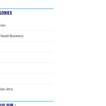
GORIES
tion
 Small Business
ien-être
US SUR :