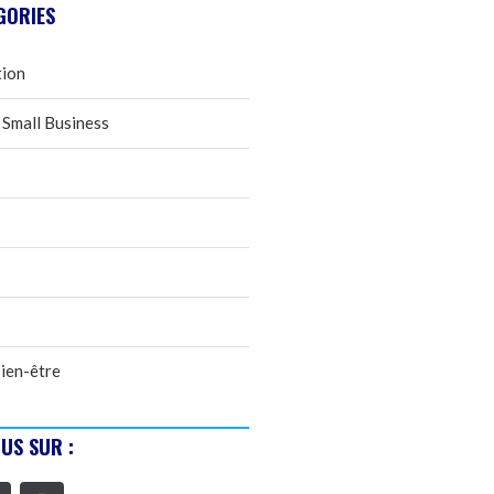
GORIES
tion
 Small Business
ien-être
US SUR :