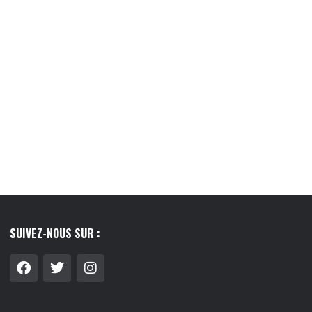
LIER : GUIDE COMPLET
LE LAIT VÉGÉTAL, CE PETIT RITUEL QUI
 FAIRE LE...
A...
8/07/2026
03/08/2026
SUIVEZ-NOUS SUR :