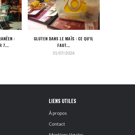
ANÉEN :
GLUTEN DANS LE MAÏS : CE QU’IL
CRÉDIT IMMOBI
 7...
FAUT...
POUR
31/07/2026
2
LIENS UTILES
À propos
Contact
Mentions légales