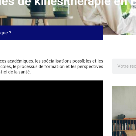
des de kinésithérapie en 
ique ?