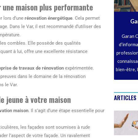
r une maison plus performante
r lors d’une
rénovation énergétique
. Cela permet
Ga
fage. Dans le Var, il est recommandé d’utiliser des
mpérature.
Garan C
ur les combles. Elle possède des qualités
d’informa
quant à lui, offre une excellente résistance
profession
connaissan
eprise de travaux de rénovation
expérimentée.
bien-être, 
s preuves dans le domaine de la rénovation
s le Var.
ARTICLES
de jeune à votre maison
vation maison
. Il s’agit d’une étape essentielle pour
ticulières, les façades sont soumises à rude
grader l’aspect de votre façade. Un ravalement