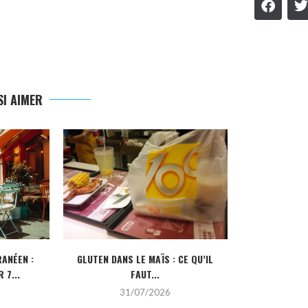
I AIMER
ANÉEN :
GLUTEN DANS LE MAÏS : CE QU’IL
CRÉDIT IMMOBI
 7...
FAUT...
POUR
31/07/2026
2