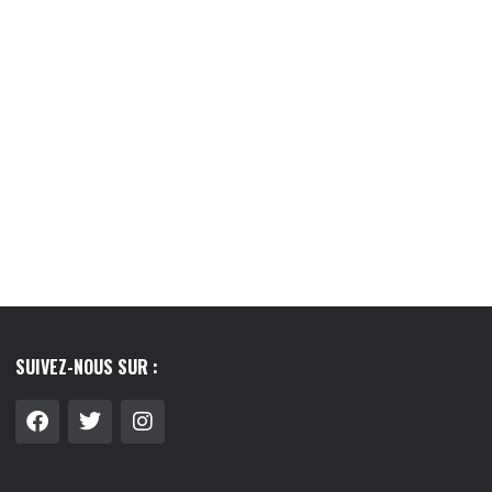
LIER : GUIDE COMPLET
LE LAIT VÉGÉTAL, CE PETIT RITUEL QUI
 FAIRE LE...
A...
8/07/2026
03/08/2026
SUIVEZ-NOUS SUR :