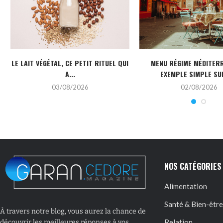
LE LAIT VÉGÉTAL, CE PETIT RITUEL QUI
MENU RÉGIME MÉDITERR
A...
EXEMPLE SIMPLE SUR
03/08/2026
02/08/2026
NOS CATÉGORIES
Alimentation
Santé & Bien-être
À travers notre blog, vous aurez la chance de
Relation
découvrir les meilleures réponses à vos