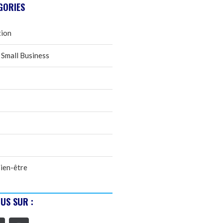
GORIES
tion
 Small Business
ien-être
US SUR :