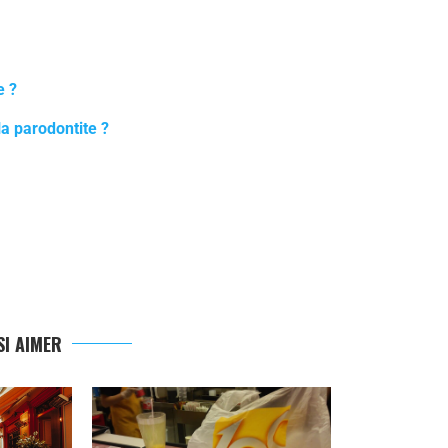
e ?
a parodontite ?
I AIMER