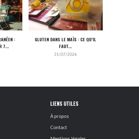
ANÉEN :
GLUTEN DANS LE MAÏS : CE QU’IL
CRÉDIT IMMOBI
 7...
FAUT...
POUR
31/07/2026
2
LIENS UTILES
À propos
Contact
Mentions légales