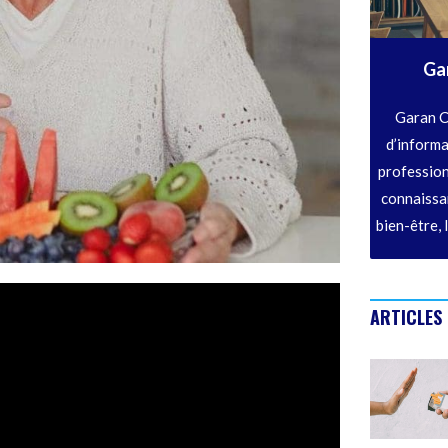
Ga
Garan C
d’informa
profession
connaissan
bien-être, 
ARTICLES