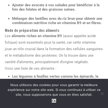
Ajouter des avocats à vos salades pour bénéficier à la
fois des folates et des graisses saines.
Mélanger des lentilles avec du riz brun pour obtenir une
combinaison nutritive riche en vitamine B9 et en fibres.
Mode de préparation des aliments
Les
aliments riches en vitamine B9
(aussi appelée acide
folique) sont essentiels pour la santé, car cette vitamine
joue un rôle crucial dans la formation des cellules sanguines
et le métabolisme des protéines. On la trouve dans une
variété d’aliments, principalement d’origine végétale.
Voici une liste de ces aliments :
Les légumes à feuilles vertes comme les épinards, le
chou frisé, et la laitue.
Nous utilisons des cookies pour vous garantir la meilleure
Les légumineuses telles que les lentilles, les pois
expérience sur notre site web. Si vous continuez à utiliser ce
chiches, et les haricots noirs.
site, nous supposerons que vous en êtes satisfait.
Ok
Les fruits frais comme les oranges, les citrons, les
bananes et les avocats.