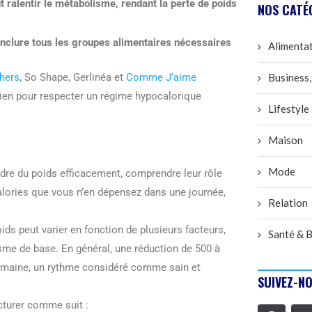
t ralentir le métabolisme, rendant la perte de poids
NOS CATÉ
nclure tous les groupes alimentaires nécessaires
Alimenta
hers
, So Shape, Gerlinéa et
Comme J’aime
Business,
utien pour respecter un régime hypocalorique
Lifestyle
Maison
Mode
rdre du poids efficacement, comprendre leur rôle
alories que vous n’en dépensez dans une journée,
Relation
ds peut varier en fonction de plusieurs facteurs,
Santé & B
lisme de base. En général, une réduction de 500 à
 semaine, un rythme considéré comme sain et
SUIVEZ-NO
cturer comme suit :