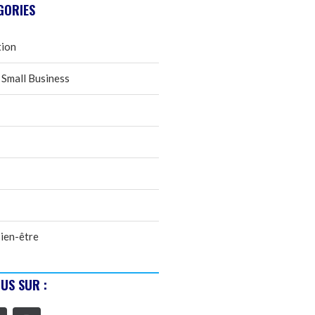
GORIES
tion
 Small Business
ien-être
US SUR :