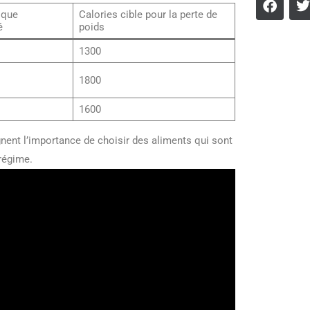
ique
Calories cible pour la perte de
é
poids
1300
1800
1600
ignent l’importance de choisir des aliments qui sont
 régime.