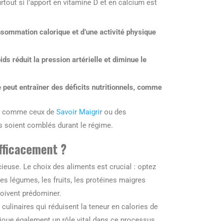
tout si l’apport en vitamine D et en calcium est
nsommation calorique et d’une activité physique
ds réduit la pression artérielle et diminue le
 peut entraîner des déficits nutritionnels, comme
ls comme ceux de
Savoir Maigrir
ou des
ls soient comblés durant le régime.
fficacement ?
ieuse. Le choix des aliments est crucial : optez
es légumes, les fruits, les protéines maigres
doivent prédominer.
culinaires qui réduisent la teneur en calories de
 joue également un rôle vital dans ce processus,