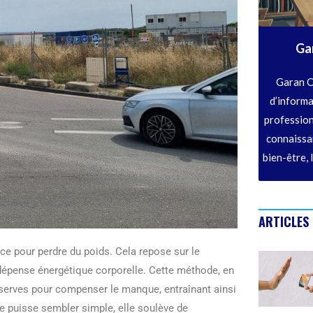
Ga
Garan C
d’informa
profession
connaissan
bien-être, 
ARTICLES
e pour perdre du poids. Cela repose sur le
a dépense énergétique corporelle. Cette méthode, en
 réserves pour compenser le manque, entraînant ainsi
e puisse sembler simple, elle soulève de