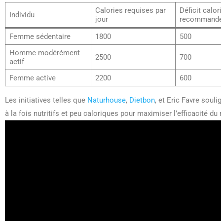
Calories requises par
Déficit calor
Individu
jour
recommand
Femme sédentaire
1800
500
Homme modérément
2500
700
actif
Femme active
2200
600
Les initiatives telles que
Naturhouse
,
Dietbon
, et Eric Favre soul
à la fois nutritifs et peu caloriques pour maximiser l’efficacité du