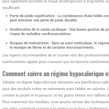
peut également accroître le risque d’ostéoporose à long terme, sur
insuffisant.
Perte de poids significative
: La combinaison d’une faible co
peut entraîner une perte de poids durable.
Amélioration de la santé cardiaque
: Une bonne gestion de poi
risque de maladies cardiovasculaires.
Risques de malnutrition
: Sans un suivi méticuleux, le régime
le manque de fibres et de certains micronutriments.
Les experts recommandent de se tourner vers des professionne
nutritionnistes agréés pour s’assurer que les besoins nutritionne
Comment suivre un régime hypocalorique e
Adopter un régime hypocalorique nécessite une planification judic
pour des produits riches en nutriments mais faibles en calories. L
comme le poulet et le poisson, et les grains entiers non raffinés 
Pour maximiser les résultats, vous pouvez utiliser des techniques 
vos plats, comme la cuisson à la vapeur ou au four. L’hydratation