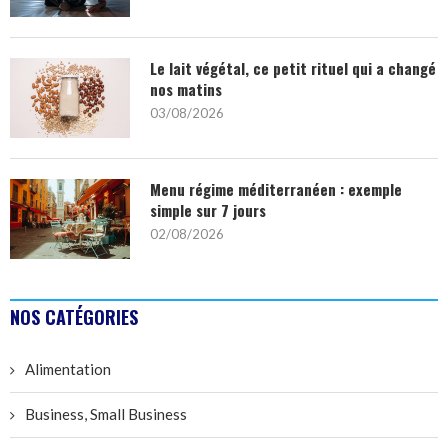
Le lait végétal, ce petit rituel qui a changé
nos matins
03/08/2026
Menu régime méditerranéen : exemple
simple sur 7 jours
02/08/2026
NOS CATÉGORIES
Alimentation
Business, Small Business