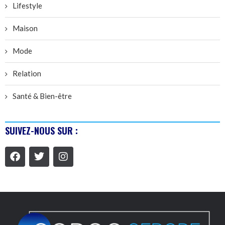
Lifestyle
Maison
Mode
Relation
Santé & Bien-être
SUIVEZ-NOUS SUR :