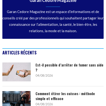
Garan Cedore Magazine
Garan Cedore Magazine est un espace d’informations et de
conseils créé par des professionnels qui souhaitent partager leur
connaissance sur l’alimentation, la santé, le bien-être, les
relations, la mode et la maison.
ARTICLES RÉCENTS
Est-il possible d’arrêter de fumer sans aide
?
04/08/2026
Comment étirer les cuisses : méthode
simple et efficace
04/08/2026