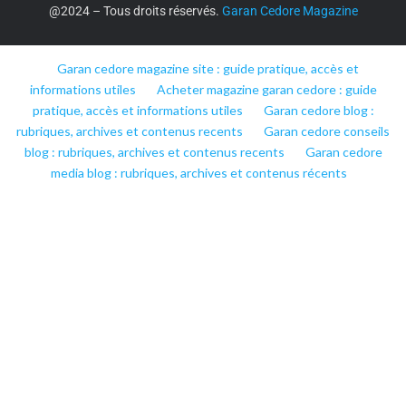
@2024 – Tous droits réservés.
Garan Cedore Magazine
Garan cedore magazine site : guide pratique, accès et
informations utiles
Acheter magazine garan cedore : guide
pratique, accès et informations utiles
Garan cedore blog :
rubriques, archives et contenus recents
Garan cedore conseils
blog : rubriques, archives et contenus recents
Garan cedore
media blog : rubriques, archives et contenus récents