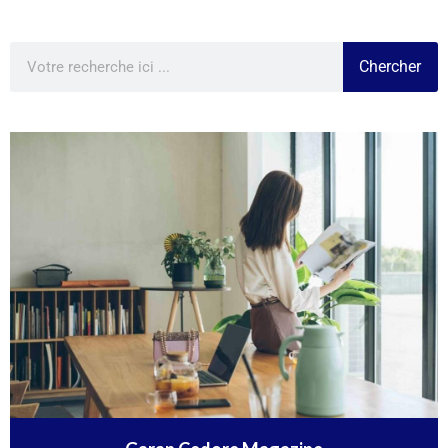
Chercher