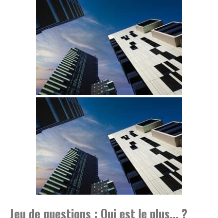
Jeu de questions : Qui est le plus… ?