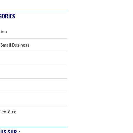
GORIES
tion
 Small Business
ien-être
US SUR :