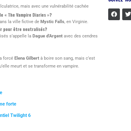
lculatrice, mais avec une vulnérabilité cachée
 de « The Vampire Diaries »?
ns la ville fictive de
Mystic Falls
, en Virginie.
ir pour être neutralisés?
lisés s’appelle la
Dague d’Argent
avec des cendres
a forcé
Elena Gilbert
à boire son sang, mais c’est
’elle meurt et se transforme en vampire.
te
me forte
tiel Twilight 6