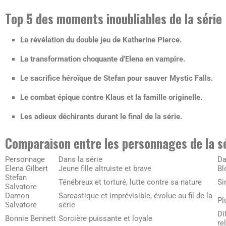
Top 5 des moments inoubliables de la série
La révélation du double jeu de Katherine Pierce.
La transformation choquante d’Elena en vampire.
Le sacrifice héroïque de Stefan pour sauver Mystic Falls.
Le combat épique contre Klaus et la famille originelle.
Les adieux déchirants durant le final de la série.
Comparaison entre les personnages de la sér
Personnage
Dans la série
Da
Elena Gilbert
Jeune fille altruiste et brave
Bl
Stefan
Ténébreux et torturé, lutte contre sa nature
Si
Salvatore
Damon
Sarcastique et imprévisible, évolue au fil de la
Pl
Salvatore
série
Di
Bonnie Bennett
Sorcière puissante et loyale
re