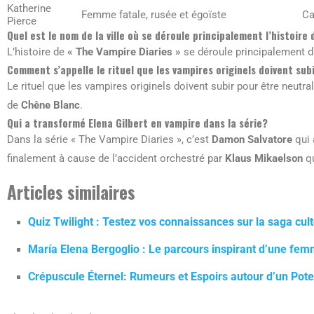
Katherine
Femme fatale, rusée et égoïste
Ca
Pierce
Quel est le nom de la ville où se déroule principalement l’histoire
L’histoire de
« The Vampire Diaries »
se déroule principalement da
Comment s’appelle le rituel que les vampires originels doivent sub
Le rituel que les vampires originels doivent subir pour être neutra
de
Chêne Blanc
.
Qui a transformé Elena Gilbert en vampire dans la série?
Dans la série « The Vampire Diaries », c’est
Damon Salvatore
qui 
finalement à cause de l’accident orchestré par
Klaus Mikaelson
qu
Articles similaires
Quiz Twilight : Testez vos connaissances sur la saga cul
María Elena Bergoglio : Le parcours inspirant d’une fem
Crépuscule Éternel: Rumeurs et Espoirs autour d’un Poten