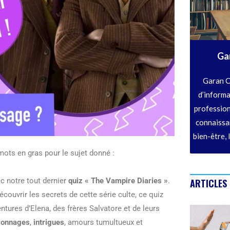
Ga
Garan C
d’informa
profession
connaissan
bien-être, 
 mots en gras pour le sujet donné :
ec notre tout dernier
quiz « The Vampire Diaries »
.
ARTICLES
ouvrir les secrets de cette série culte, ce quiz
ntures d’Elena, des frères Salvatore et de leurs
sonnages
,
intrigues
, amours tumultueux et