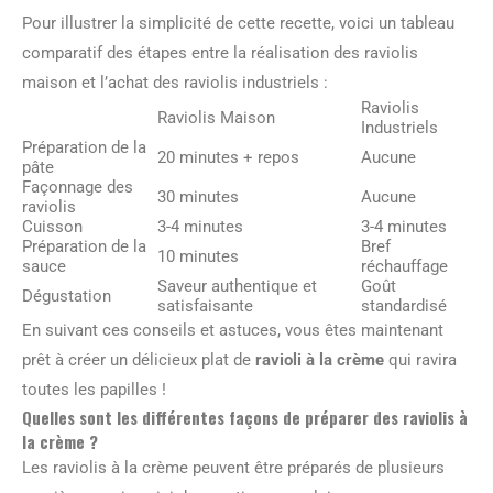
Pour illustrer la simplicité de cette recette, voici un tableau
comparatif des étapes entre la réalisation des raviolis
maison et l’achat des raviolis industriels :
Raviolis
Raviolis Maison
Industriels
Préparation de la
20 minutes + repos
Aucune
pâte
Façonnage des
30 minutes
Aucune
raviolis
Cuisson
3-4 minutes
3-4 minutes
Préparation de la
Bref
10 minutes
sauce
réchauffage
Saveur authentique et
Goût
Dégustation
satisfaisante
standardisé
En suivant ces conseils et astuces, vous êtes maintenant
prêt à créer un délicieux plat de
ravioli à la crème
qui ravira
toutes les papilles !
Quelles sont les différentes façons de préparer des raviolis à
la crème ?
Les raviolis à la crème peuvent être préparés de plusieurs