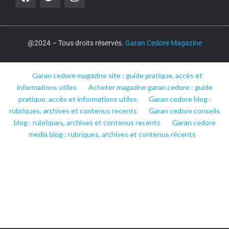
@2024 – Tous droits réservés.
Garan Cedore Magazine
Garan cedore magazine site : guide pratique, accès et
informations utiles
Acheter magazine garan cedore : guide
pratique, accès et informations utiles
Garan cedore blog :
rubriques, archives et contenus recents
Garan cedore conseils
blog : rubriques, archives et contenus recents
Garan cedore
media blog : rubriques, archives et contenus récents