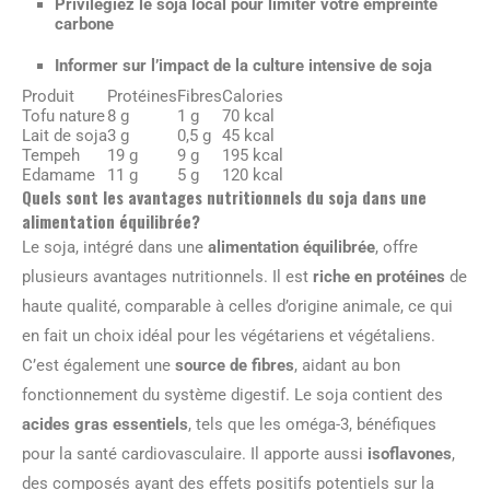
Privilégiez le soja local pour limiter votre empreinte
carbone
Informer sur l’impact de la culture intensive de soja
Produit
Protéines
Fibres
Calories
Tofu nature
8 g
1 g
70 kcal
Lait de soja
3 g
0,5 g
45 kcal
Tempeh
19 g
9 g
195 kcal
Edamame
11 g
5 g
120 kcal
Quels sont les avantages nutritionnels du soja dans une
alimentation équilibrée?
Le soja, intégré dans une
alimentation équilibrée
, offre
plusieurs avantages nutritionnels. Il est
riche en protéines
de
haute qualité, comparable à celles d’origine animale, ce qui
en fait un choix idéal pour les végétariens et végétaliens.
C’est également une
source de fibres
, aidant au bon
fonctionnement du système digestif. Le soja contient des
acides gras essentiels
, tels que les oméga-3, bénéfiques
pour la santé cardiovasculaire. Il apporte aussi
isoflavones
,
des composés ayant des effets positifs potentiels sur la