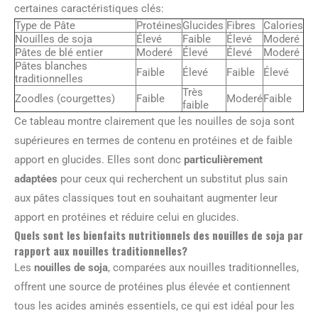
certaines caractéristiques clés:
Type de Pâte
Protéines
Glucides
Fibres
Calories
Nouilles de soja
Élevé
Faible
Élevé
Moderé
Pâtes de blé entier
Moderé
Élevé
Élevé
Moderé
Pâtes blanches
Faible
Élevé
Faible
Élevé
traditionnelles
Très
Zoodles (courgettes)
Faible
Moderé
Faible
faible
Ce tableau montre clairement que les nouilles de soja sont
supérieures en termes de contenu en protéines et de faible
apport en glucides. Elles sont donc
particulièrement
adaptées
pour ceux qui recherchent un substitut plus sain
aux pâtes classiques tout en souhaitant augmenter leur
apport en protéines et réduire celui en glucides.
Quels sont les bienfaits nutritionnels des nouilles de soja par
rapport aux nouilles traditionnelles?
Les
nouilles de soja
, comparées aux nouilles traditionnelles,
offrent une source de protéines plus élevée et contiennent
tous les acides aminés essentiels, ce qui est idéal pour les