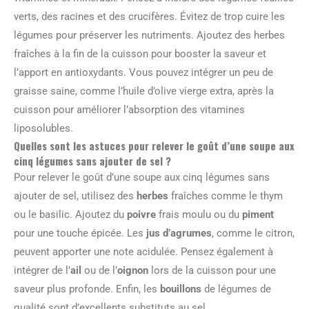
verts, des racines et des crucifères. Évitez de trop cuire les
légumes pour préserver les nutriments. Ajoutez des herbes
fraîches à la fin de la cuisson pour booster la saveur et
l’apport en antioxydants. Vous pouvez intégrer un peu de
graisse saine, comme l’huile d’olive vierge extra, après la
cuisson pour améliorer l’absorption des vitamines
liposolubles.
Quelles sont les astuces pour relever le goût d’une soupe aux
cinq légumes sans ajouter de sel ?
Pour relever le goût d’une soupe aux cinq légumes sans
ajouter de sel, utilisez des
herbes
fraîches comme le thym
ou le basilic. Ajoutez du
poivre
frais moulu ou du
piment
pour une touche épicée. Les
jus d’agrumes
, comme le citron,
peuvent apporter une note acidulée. Pensez également à
intégrer de l’
ail
ou de l’
oignon
lors de la cuisson pour une
saveur plus profonde. Enfin, les
bouillons
de légumes de
qualité sont d’excellents substituts au sel.