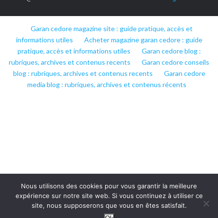
Garan cedore magazine site : guide pratique, accès et
informations utiles
Acheter magazine garan cedore : guide
pratique, accès et informations utiles
Garan cedore blog :
rubriques, archives et contenus recents
Garan cedore conseils
blog : rubriques, archives et contenus recents
Garan cedore
media blog : rubriques, archives et contenus récents
Nous utilisons des cookies pour vous garantir la meilleure
expérience sur notre site web. Si vous continuez à utiliser ce
site, nous supposerons que vous en êtes satisfait.