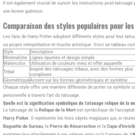
Il est également crucial de suivoir les instructions post-tatouage 
une bonne guérison.
Comparaison des styles populaires pour les
Les fans de Harry Potter adoptent différents styles pour leur tat
sa propre interprétation et touche artistique. Voici un tableau com
Style
Description
Minimaliste
Lignes épurées et design simple
Watercolor
Utilisation de couleurs vives et effet aquarelle
Inspiré des tatouages tribaux, avec des formes plus
Tribal
complexes
Géométrique
Accent sur les formes géométriques et symétrie
Chaque style offre une manière différente de porter ce symbole cu
personnelle à travers l’art du tatouage.
Quelle est la signification symbolique du tatouage relique de la m
Le tatouage de la
Relique de la Mort
est symbolique de l’acceptati
Harry Potter
. Il représente les trois objets magiques qui, si réunis
Baguette de Sureau
, la
Pierre de Résurrection
et la
Cape d’Invisib
exprimer leur attachement à ces valeurs ainsi qu’à l’univers de
J.