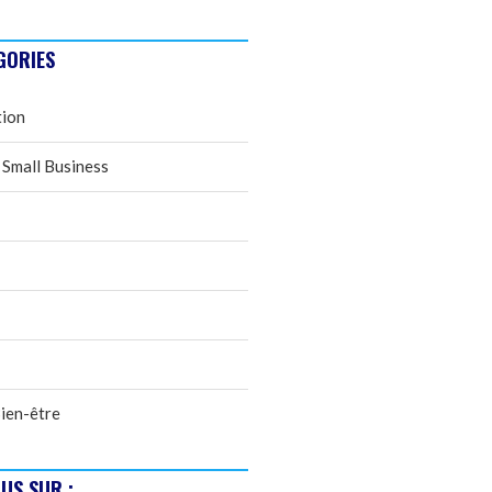
GORIES
tion
 Small Business
ien-être
US SUR :