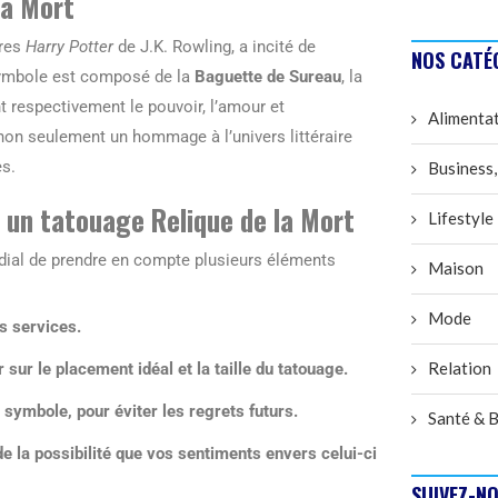
la Mort
vres
Harry Potter
de J.K. Rowling, a incité de
NOS CATÉ
symbole est composé de la
Baguette de Sureau
, la
nt respectivement le pouvoir, l’amour et
Alimenta
te non seulement un hommage à l’univers littéraire
es.
Business,
r un tatouage Relique de la Mort
Lifestyle
ordial de prendre en compte plusieurs éléments
Maison
Mode
s services.
Relation
sur le placement idéal et la taille du tatouage.
 symbole, pour éviter les regrets futurs.
Santé & B
 la possibilité que vos sentiments envers celui-ci
SUIVEZ-NO