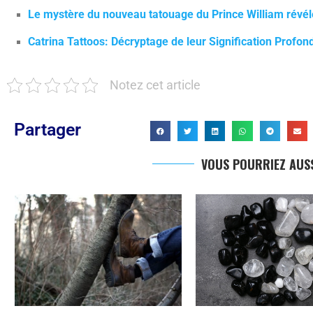
Le mystère du nouveau tatouage du Prince William révélé
Catrina Tattoos: Décryptage de leur Signification Profond
Notez cet article
Partager
VOUS POURRIEZ AUSS