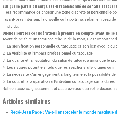
Sur quelle partie du corps est-il recommandé de se faire tatouer 
Il est recommandé de choisir une
zone discrète et personnelle
pou
l’
avant-bras intérieur, la cheville ou la poitrine
, selon le niveau de 
l’individu.
Quelles sont les considérations à prendre en compte avant de se f
Avant de se faire un tatouage relique de la mort, il est important
1. La
signification personnelle
du tatouage et son lien avec la cult
2. La
visibilité et l’impact professionnel
du tatouage.
3. La qualité et la
réputation du salon de tatouage
ainsi que le pr
4. Les risques potentiels, tels que les
réactions allergiques ou in
5. La nécessité d’un engagement à long terme et la possibilité de
6. Le coût et la
préparation à l’entretien
du tatouage sur la durée.
Réfléchissez soigneusement et assurez-vous que votre décision es
Articles similaires
Regé-Jean Page : Va-t-il ensorceler le monde magique d