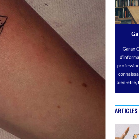
Ga
Garan C
d’informa
profession
connaissan
bien-être, 
ARTICLES