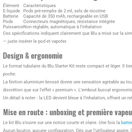
Élément
Caractéristiques
E-liquide
Pods pré-remplis de 2 ml, sels de nicotine
Batterie
Capacité de 350 mAh, rechargeable en USB
Pods
Connecteurs magnétiques, résistance intégrée
Puissance
Non réglable, automatique à l’inhalation
Ces spécifications indiquent clairement que Blu a misé sur la si
— juste insérer le pod et vapoter.
Design & ergonomie
Le format tubulaire du Blu Starter Kit reste compact et léger. Il t
poche.
La finition aluminium brossé donne une sensation agréable au touc
discrétion que sur l’effet « premium ». L’embout buccal ergonomique
Un détail à noter : la LED devient bleue à l’inhalation, offrant un re
Mise en route : unboxing et première vapeu
Le kit Blu s’ouvre sur une notice courte et claire. Une fois la
batte
Aucun bouton, aucune configuration. Dès que l’utilisateur aspire