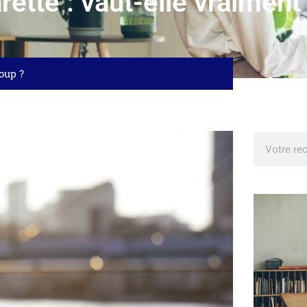
rette : vaut-elle vraiment
coup ?