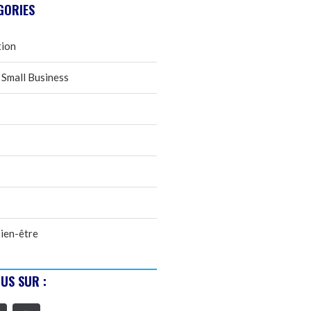
GORIES
tion
 Small Business
ien-être
US SUR :