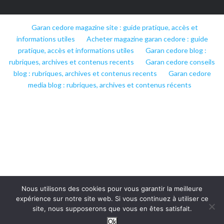
Garan cedore magazine site : guide pratique, accès et
informations utiles
Acheter magazine garan cedore : guide
pratique, accès et informations utiles
Garan cedore blog :
rubriques, archives et contenus recents
Garan cedore conseils
blog : rubriques, archives et contenus recents
Garan cedore
media blog : rubriques, archives et contenus récents
Nous utilisons des cookies pour vous garantir la meilleure
expérience sur notre site web. Si vous continuez à utiliser ce
site, nous supposerons que vous en êtes satisfait.
Ok