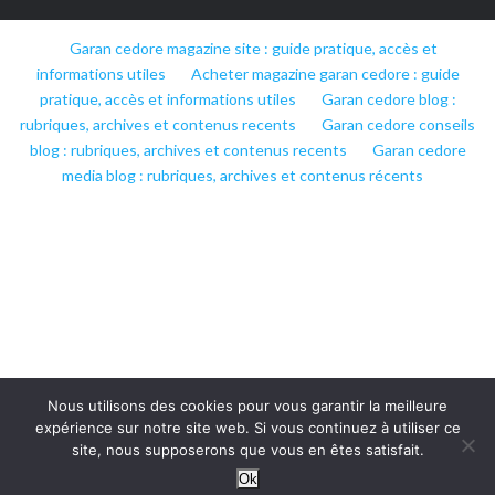
Garan cedore magazine site : guide pratique, accès et
informations utiles
Acheter magazine garan cedore : guide
pratique, accès et informations utiles
Garan cedore blog :
rubriques, archives et contenus recents
Garan cedore conseils
blog : rubriques, archives et contenus recents
Garan cedore
media blog : rubriques, archives et contenus récents
Nous utilisons des cookies pour vous garantir la meilleure
expérience sur notre site web. Si vous continuez à utiliser ce
site, nous supposerons que vous en êtes satisfait.
Ok