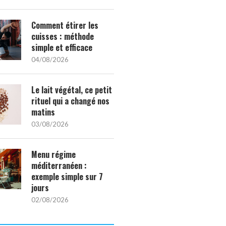
S ONGLES DE MARIAGE
QUAND L’OUTDOOR RENCONTRE LE
Comment étirer les
2026
STYLE : LES PIÈCES...
cuisses : méthode
1/05/2026
24/07/2026
simple et efficace
04/08/2026
Le lait végétal, ce petit
rituel qui a changé nos
matins
03/08/2026
Menu régime
méditerranéen :
exemple simple sur 7
jours
02/08/2026