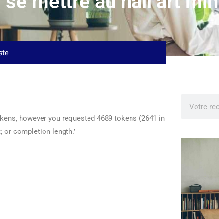
r se mettre au nail art mi
ste
okens, however you requested 4689 tokens (2641 in
 or completion length.’