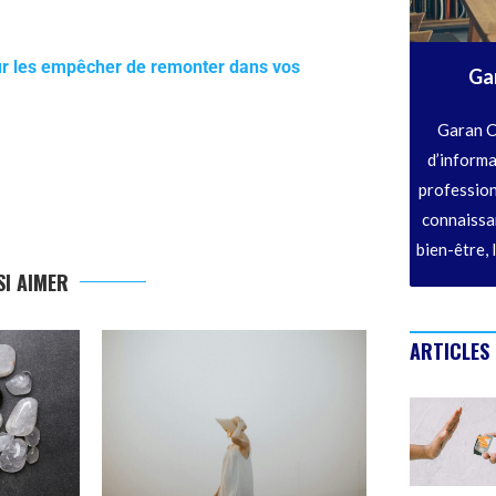
pour les empêcher de remonter dans vos
Ga
Garan C
d’informa
profession
connaissan
bien-être, 
I AIMER
ARTICLES