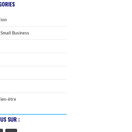
GORIES
tion
 Small Business
ien-être
US SUR :