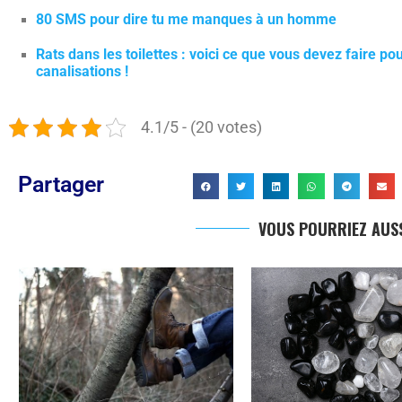
80 SMS pour dire tu me manques à un homme
Rats dans les toilettes : voici ce que vous devez faire 
canalisations !
4.1/5 - (20 votes)
Partager
VOUS POURRIEZ AUSS