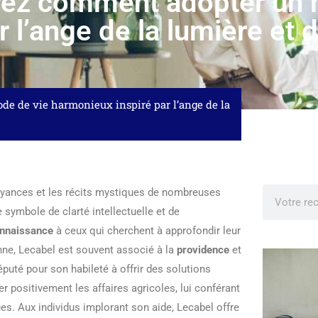
rez comment adopter un 
l’ange de la lumière et de
e de vie harmonieux inspiré par l’ange de la
royances et les récits mystiques de nombreuses
 symbole de clarté intellectuelle et de
nnaissance
à ceux qui cherchent à approfondir leur
nne, Lecabel est souvent associé à la
providence
et
puté pour son habileté à offrir des solutions
r positivement les affaires agricoles, lui conférant
es. Aux individus implorant son aide, Lecabel offre