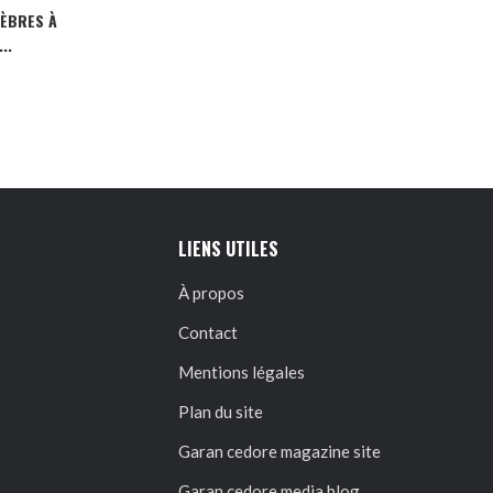
NÈBRES À
..
LIENS UTILES
À propos
Contact
Mentions légales
Plan du site
Garan cedore magazine site
Garan cedore media blog