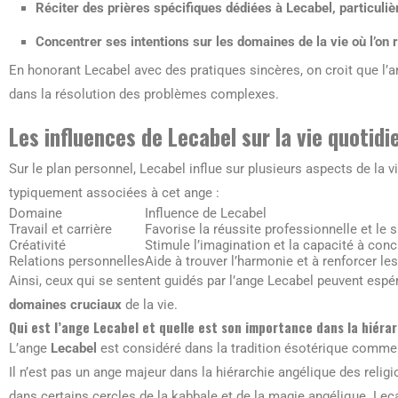
Réciter des prières spécifiques dédiées à Lecabel, particuliè
Concentrer ses intentions sur les domaines de la vie où l’on 
En honorant Lecabel avec des pratiques sincères, on croit que l’
dans la résolution des problèmes complexes.
Les influences de Lecabel sur la vie quotidi
Sur le plan personnel, Lecabel influe sur plusieurs aspects de la v
typiquement associées à cet ange :
Domaine
Influence de Lecabel
Travail et carrière
Favorise la réussite professionnelle et le 
Créativité
Stimule l’imagination et la capacité à conc
Relations personnelles
Aide à trouver l’harmonie et à renforcer les
Ainsi, ceux qui se sentent guidés par l’ange Lecabel peuvent espé
domaines cruciaux
de la vie.
Qui est l’ange Lecabel et quelle est son importance dans la hiéra
L’ange
Lecabel
est considéré dans la tradition ésotérique comme l
Il n’est pas un ange majeur dans la hiérarchie angélique des relig
dans certains cercles de la kabbale et de la magie angélique. Lec