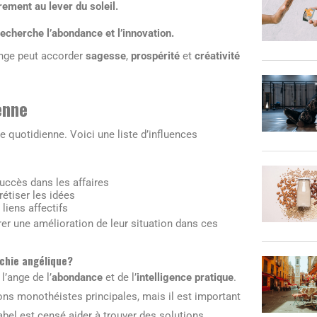
rement au lever du soleil.
recherche l’abondance et l’innovation.
ange peut accorder
sagesse
,
prospérité
et
créativité
enne
ie quotidienne. Voici une liste d’influences
succès dans les affaires
rétiser les idées
 liens affectifs
rer une amélioration de leur situation dans ces
rchie angélique?
’ange de l’
abondance
et de l’
intelligence pratique
.
ions monothéistes principales, mais il est important
abel est censé aider à trouver des solutions