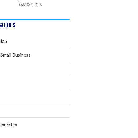
02/08/2026
GORIES
tion
 Small Business
ien-être