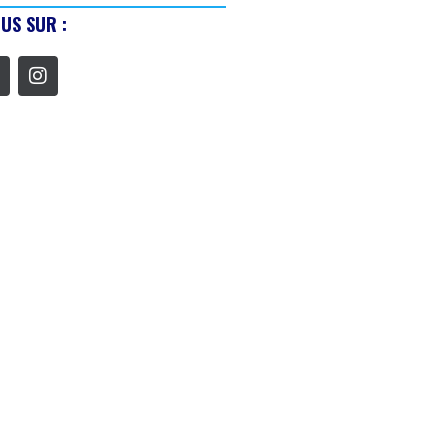
US SUR :
WLITE: DÉCOUVERTE DE
IFICATION ET...
1/03/2026