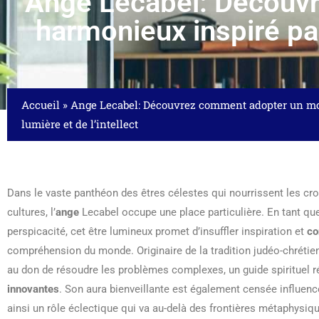
Ange Lecabel: Découv
harmonieux inspiré par 
Accueil
»
Ange Lecabel: Découvrez comment adopter un mod
lumière et de l’intellect
Dans le vaste panthéon des êtres célestes qui nourrissent les c
cultures, l’
ange
Lecabel occupe une place particulière. En tant que
perspicacité, cet être lumineux promet d’insuffler inspiration et
co
compréhension du monde. Originaire de la tradition judéo-chrétie
au don de résoudre les problèmes complexes, un guide spirituel ré
innovantes
. Son aura bienveillante est également censée influence
ainsi un rôle éclectique qui va au-delà des frontières métaphysiqu