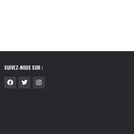
TOP 5 DES CADEAUX À OFFRIR À SON...
10/05/2026
SUIVEZ-NOUS SUR :