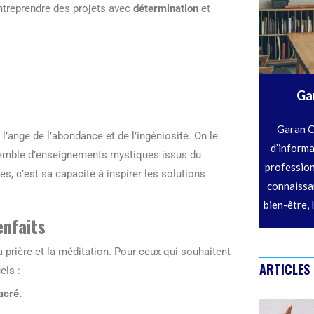
ntreprendre des projets avec
détermination
et
Ga
Garan C
ange de l’abondance et de l’ingéniosité. On le
d’informa
nsemble d’enseignements mystiques issus du
profession
s, c’est sa capacité à inspirer les solutions
connaissan
bien-être, 
enfaits
a prière et la méditation. Pour ceux qui souhaitent
ARTICLES
els :
acré.