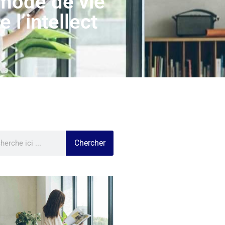
mode de vie
 l’intellect
Chercher