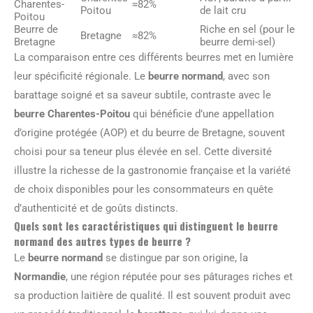
Charentes-
≈82%
Poitou
de lait cru
Poitou
Beurre de
Riche en sel (pour le
Bretagne
≈82%
Bretagne
beurre demi-sel)
La comparaison entre ces différents beurres met en lumière
leur spécificité régionale. Le
beurre normand
, avec son
barattage soigné et sa saveur subtile, contraste avec le
beurre Charentes-Poitou
qui bénéficie d’une appellation
d’origine protégée (AOP) et du beurre de Bretagne, souvent
choisi pour sa teneur plus élevée en sel. Cette diversité
illustre la richesse de la gastronomie française et la variété
de choix disponibles pour les consommateurs en quête
d’authenticité et de goûts distincts.
Quels sont les caractéristiques qui distinguent le beurre
normand des autres types de beurre ?
Le
beurre normand
se distingue par son origine, la
Normandie
, une région réputée pour ses pâturages riches et
sa production laitière de qualité. Il est souvent produit avec