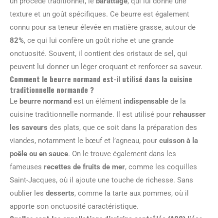
un procédé traditionnel, le
barattage
, qui lui donne une
texture et un goût spécifiques. Ce beurre est également
connu pour sa teneur élevée en matière grasse, autour de
82%
, ce qui lui confère un goût riche et une grande
onctuosité. Souvent, il contient des cristaux de sel, qui
peuvent lui donner un léger croquant et renforcer sa saveur.
Comment le beurre normand est-il utilisé dans la cuisine
traditionnelle normande ?
Le
beurre normand
est un élément
indispensable
de la
cuisine traditionnelle normande. Il est utilisé pour
rehausser
les saveurs
des plats, que ce soit dans la préparation des
viandes, notamment le bœuf et l’agneau, pour
cuisson à la
poêle ou en sauce
. On le trouve également dans les
fameuses
recettes de fruits de mer
, comme les coquilles
Saint-Jacques, où il ajoute une touche de richesse. Sans
oublier les
desserts
, comme la tarte aux pommes, où il
apporte son onctuosité caractéristique.