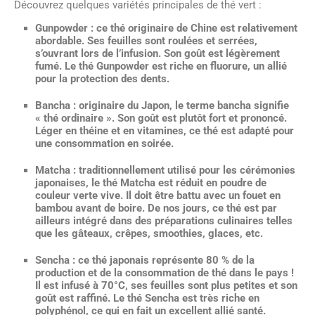
Découvrez quelques variétés principales de thé vert :
Gunpowder
: ce thé originaire de Chine est relativement
abordable. Ses feuilles sont roulées et serrées,
s’ouvrant lors de l’infusion. Son goût est légèrement
fumé. Le thé Gunpowder est riche en fluorure, un allié
pour la protection des dents.
Bancha
: originaire du Japon, le terme bancha signifie
« thé ordinaire ». Son goût est plutôt fort et prononcé.
Léger en théine et en vitamines, ce thé est adapté pour
une consommation en soirée.
Matcha
: traditionnellement utilisé pour les cérémonies
japonaises, le thé Matcha est réduit en poudre de
couleur verte vive. Il doit être battu avec un fouet en
bambou avant de boire. De nos jours, ce thé est par
ailleurs intégré dans des préparations culinaires telles
que les gâteaux, crêpes, smoothies, glaces, etc.
Sencha
: ce thé japonais représente 80 % de la
production et de la consommation de thé dans le pays !
Il est infusé à 70°C, ses feuilles sont plus petites et son
goût est raffiné. Le thé Sencha est très riche en
polyphénol, ce qui en fait un excellent allié santé.