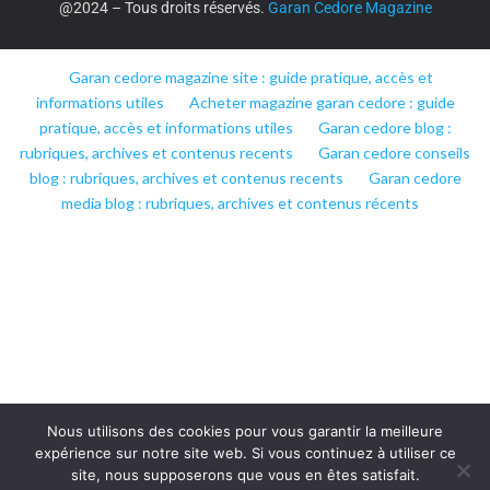
@2024 – Tous droits réservés.
Garan Cedore Magazine
Garan cedore magazine site : guide pratique, accès et
informations utiles
Acheter magazine garan cedore : guide
pratique, accès et informations utiles
Garan cedore blog :
rubriques, archives et contenus recents
Garan cedore conseils
blog : rubriques, archives et contenus recents
Garan cedore
media blog : rubriques, archives et contenus récents
Nous utilisons des cookies pour vous garantir la meilleure
expérience sur notre site web. Si vous continuez à utiliser ce
site, nous supposerons que vous en êtes satisfait.