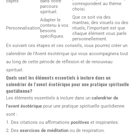
objets
dans votre
correspondent au thème
parcours
choisi.
spirituel.
Que ce soit via des
Adapter le
mantras, des visuels ou des
contenu à vos
Personnalisation
rituels, l’important est que
besoins
chaque élément vous parle
spécifiques.
personnellement.
En suivant ces étapes et ces conseils, vous pourrez créer un
calendrier de l’Avent ésotérique qui vous accompagnera tout
au long de cette période de réflexion et de renouveau
spirituel.
Quels sont les éléments essentiels à inclure dans un
calendrier de l’avent ésotérique pour une pratique spirituelle
quotidienne?
Les éléments essentiels à inclure dans un
calendrier de
l’avent ésotérique
pour une pratique spirituelle quotidienne
sont :
1. Des citations ou affirmations
positives
et inspirantes.
2. Des
exercices de méditation
ou de respiration.