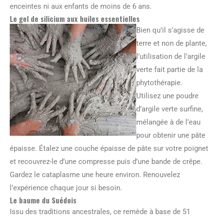
enceintes ni aux enfants de moins de 6 ans.
Le gel de silicium aux huiles essentielles
Bien qu’il s’agisse de
terre et non de plante,
l’utilisation de l’argile
verte fait partie de la
phytothérapie.
Utilisez une poudre
d’argile verte surfine,
mélangée à de l’eau
pour obtenir une pâte
épaisse. Étalez une couche épaisse de pâte sur votre poignet
et recouvrez-le d’une compresse puis d’une bande de crêpe.
Gardez le cataplasme une heure environ. Renouvelez
l’expérience chaque jour si besoin.
Le baume du Suédois
Issu des traditions ancestrales, ce remède à base de 51