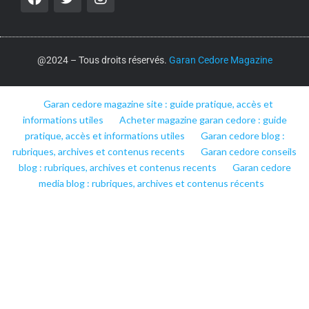
@2024 – Tous droits réservés.
Garan Cedore Magazine
Garan cedore magazine site : guide pratique, accès et
informations utiles
Acheter magazine garan cedore : guide
pratique, accès et informations utiles
Garan cedore blog :
rubriques, archives et contenus recents
Garan cedore conseils
blog : rubriques, archives et contenus recents
Garan cedore
media blog : rubriques, archives et contenus récents