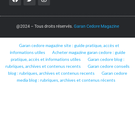
@2024 – Tous droits réservés.
Garan Cedore Magazine
Garan cedore magazine site : guide pratique, accès et
informations utiles
Acheter magazine garan cedore : guide
pratique, accès et informations utiles
Garan cedore blog :
rubriques, archives et contenus recents
Garan cedore conseils
blog : rubriques, archives et contenus recents
Garan cedore
media blog : rubriques, archives et contenus récents