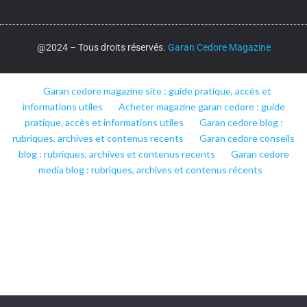
@2024 – Tous droits réservés.
Garan Cedore Magazine
Garan cedore magazine site : guide pratique, accès et
informations utiles
Acheter magazine garan cedore : guide
pratique, accès et informations utiles
Garan cedore blog :
rubriques, archives et contenus recents
Garan cedore conseils
blog : rubriques, archives et contenus recents
Garan cedore
media blog : rubriques, archives et contenus récents