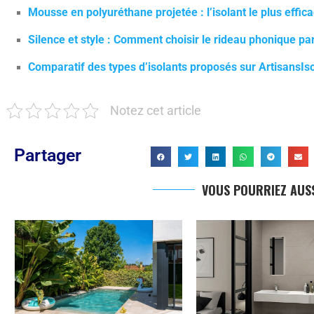
Mousse en polyuréthane projetée : l’isolant le plus effica
Silence et style : Comment choisir le rideau phonique par
Comparatif des types d’isolants proposés sur ArtisansIso
Notez cet article
Partager
VOUS POURRIEZ AUSS