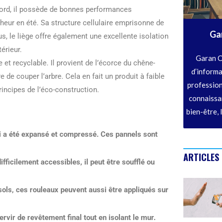
bord, il possède de bonnes performances
îcheur en été. Sa structure cellulaire emprisonne de
Ga
lus, le liège offre également une excellente isolation
érieur.
Garan C
 et recyclable. Il provient de l’écorce du chêne-
d’informa
e de couper l’arbre. Cela en fait un produit à faible
profession
rincipes de l’éco-construction.
connaissan
bien-être, 
 qui a été expansé et compressé. Ces pannels sont
ARTICLES
ifficilement accessibles, il peut être soufflé ou
 sols, ces rouleaux peuvent aussi être appliqués sur
ervir de revêtement final tout en isolant le mur.