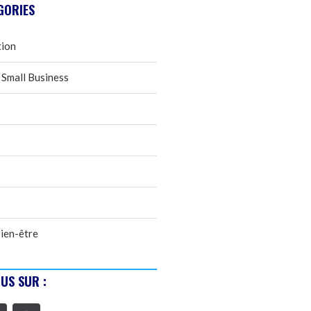
GORIES
tion
 Small Business
ien-être
US SUR :