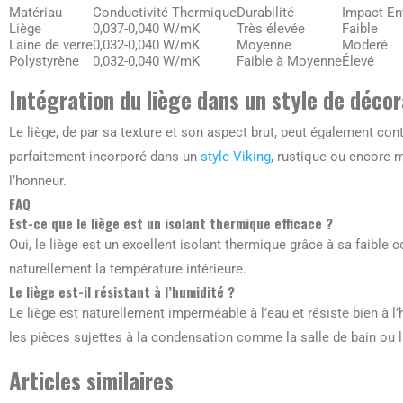
Matériau
Conductivité Thermique
Durabilité
Impact En
Liège
0,037-0,040 W/mK
Très élevée
Faible
Laine de verre
0,032-0,040 W/mK
Moyenne
Moderé
Polystyrène
0,032-0,040 W/mK
Faible à Moyenne
Élevé
Intégration du liège dans un style de décor
Le liège, de par sa texture et son aspect brut, peut également contri
parfaitement incorporé dans un
style Viking
, rustique ou encore m
l’honneur.
FAQ
Est-ce que le liège est un isolant thermique efficace ?
Oui, le liège est un excellent isolant thermique grâce à sa faible 
naturellement la température intérieure.
Le liège est-il résistant à l’humidité ?
Le liège est naturellement imperméable à l’eau et résiste bien à l’
les pièces sujettes à la condensation comme la salle de bain ou 
Articles similaires