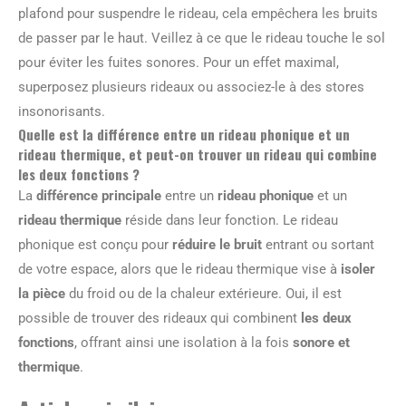
plafond pour suspendre le rideau, cela empêchera les bruits
de passer par le haut. Veillez à ce que le rideau touche le sol
pour éviter les fuites sonores. Pour un effet maximal,
superposez plusieurs rideaux ou associez-le à des stores
insonorisants.
Quelle est la différence entre un rideau phonique et un
rideau thermique, et peut-on trouver un rideau qui combine
les deux fonctions ?
La
différence principale
entre un
rideau phonique
et un
rideau thermique
réside dans leur fonction. Le rideau
phonique est conçu pour
réduire le bruit
entrant ou sortant
de votre espace, alors que le rideau thermique vise à
isoler
la pièce
du froid ou de la chaleur extérieure. Oui, il est
possible de trouver des rideaux qui combinent
les deux
fonctions
, offrant ainsi une isolation à la fois
sonore et
thermique
.