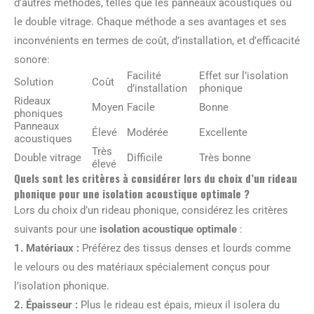
d’autres méthodes, telles que les panneaux acoustiques ou
le double vitrage. Chaque méthode a ses avantages et ses
inconvénients en termes de coût, d’installation, et d’efficacité
sonore:
Facilité
Effet sur l’isolation
Solution
Coût
d’installation
phonique
Rideaux
Moyen
Facile
Bonne
phoniques
Panneaux
Élevé
Modérée
Excellente
acoustiques
Très
Double vitrage
Difficile
Très bonne
élevé
Quels sont les critères à considérer lors du choix d’un rideau
phonique pour une isolation acoustique optimale ?
Lors du choix d’un rideau phonique, considérez les critères
suivants pour une
isolation acoustique optimale
:
1.
Matériaux
:
Préférez des tissus denses et lourds comme
le velours ou des matériaux spécialement conçus pour
l’isolation phonique.
2.
Épaisseur
:
Plus le rideau est épais, mieux il isolera du