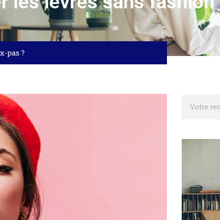
 les lèvres sans fashion 
x-pas ?