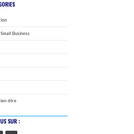
GORIES
tion
 Small Business
ien-être
US SUR :