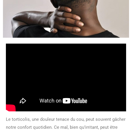
Le torticolis, une douleur tenace du cou, peut souvent gâcher
notre confort quotidien. Ce mal, bien qu’irritant, peut être