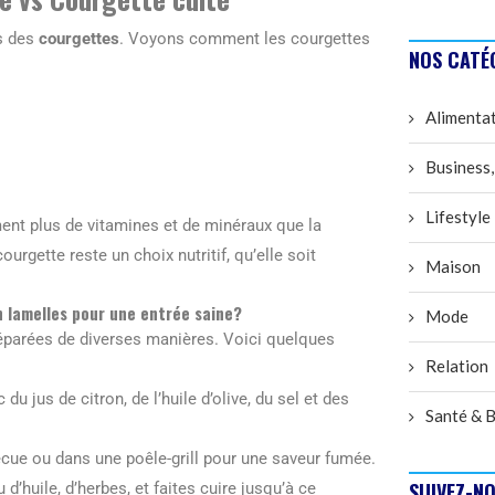
es des
courgettes
. Voyons comment les courgettes
NOS CATÉ
Alimenta
Business,
Lifestyle
nt plus de vitamines et de minéraux que la
courgette reste un choix nutritif, qu’elle soit
Maison
n lamelles pour une entrée saine?
Mode
éparées de diverses manières. Voici quelques
Relation
 jus de citron, de l’huile d’olive, du sel et des
Santé & B
ecue ou dans une poêle-grill pour une saveur fumée.
SUIVEZ-NO
’huile, d’herbes, et faites cuire jusqu’à ce