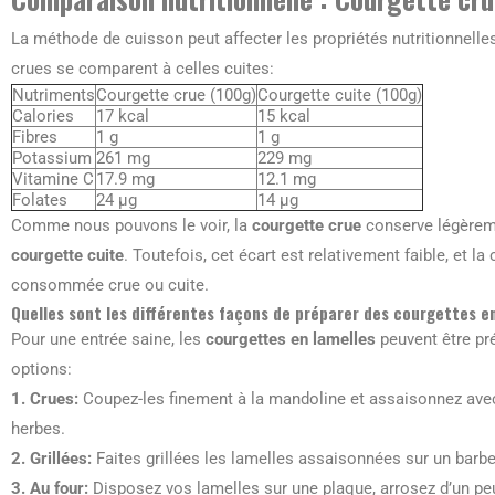
La méthode de cuisson peut affecter les propriétés nutritionnell
crues se comparent à celles cuites:
Nutriments
Courgette crue (100g)
Courgette cuite (100g)
Calories
17 kcal
15 kcal
Fibres
1 g
1 g
Potassium
261 mg
229 mg
Vitamine C
17.9 mg
12.1 mg
Folates
24 µg
14 µg
Comme nous pouvons le voir, la
courgette crue
conserve légèreme
courgette cuite
. Toutefois, cet écart est relativement faible, et la 
consommée crue ou cuite.
Quelles sont les différentes façons de préparer des courgettes e
Pour une entrée saine, les
courgettes en lamelles
peuvent être pr
options:
1.
Crues
:
Coupez-les finement à la mandoline et assaisonnez avec du
herbes.
2.
Grillées
:
Faites grillées les lamelles assaisonnées sur un barb
3.
Au four
:
Disposez vos lamelles sur une plaque, arrosez d’un peu d