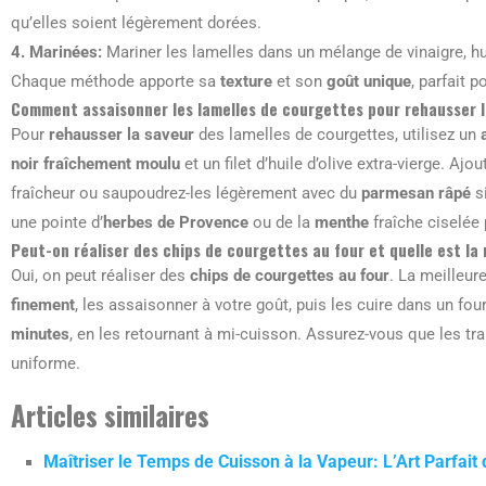
qu’elles soient légèrement dorées.
4.
Marinées
:
Mariner les lamelles dans un mélange de vinaigre, huile
Chaque méthode apporte sa
texture
et son
goût unique
, parfait 
Comment assaisonner les lamelles de courgettes pour rehausser l
Pour
rehausser la saveur
des lamelles de courgettes, utilisez un
noir fraîchement moulu
et un filet d’huile d’olive extra-vierge. Aj
fraîcheur ou saupoudrez-les légèrement avec du
parmesan râpé
si
une pointe d’
herbes de Provence
ou de la
menthe
fraîche ciselée 
Peut-on réaliser des chips de courgettes au four et quelle est la
Oui, on peut réaliser des
chips de courgettes au four
. La meilleur
finement
, les assaisonner à votre goût, puis les cuire dans un fo
minutes
, en les retournant à mi-cuisson. Assurez-vous que les t
uniforme.
Articles similaires
Maîtriser le Temps de Cuisson à la Vapeur: L’Art Parfai