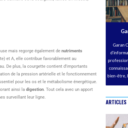
Ga
Garan C
cieuse mais regorge également de
nutriments
d’informa
ate) et A, elle contribue favorablement au
profession
u. De plus, la courgette contient d’importants
connaissan
ulation de la pression artérielle et le fonctionnement
bien-être, 
essentiel pour les os et le métabolisme énergétique.
orant ainsi la
digestion
. Tout cela avec un apport
es surveillant leur ligne.
ARTICLES