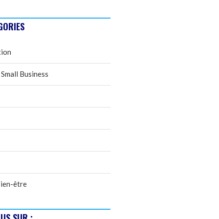
GORIES
tion
 Small Business
ien-être
US SUR :