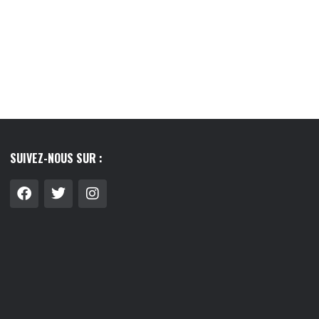
LIER : GUIDE COMPLET
LE LAIT VÉGÉTAL, CE PETIT RITUEL QUI
 FAIRE LE...
A...
8/07/2026
03/08/2026
SUIVEZ-NOUS SUR :