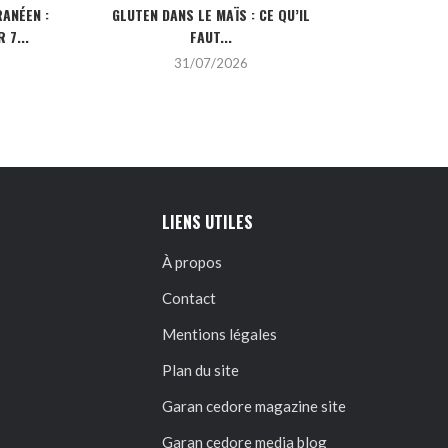
ANÉEN :
GLUTEN DANS LE MAÏS : CE QU’IL
CRÉDIT IMMOBI
 7...
FAUT...
POUR
31/07/2026
2
LIENS UTILES
À propos
Contact
Mentions légales
Plan du site
Garan cedore magazine site
Garan cedore media blog