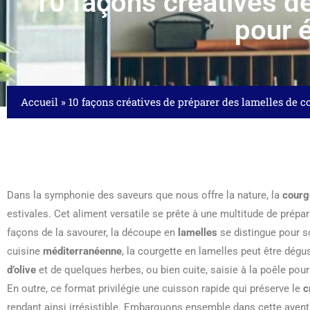
10 façons créatives d
pour 
Accueil
»
10 façons créatives de préparer des lamelles de co
Dans la symphonie des saveurs que nous offre la nature, la
courg
estivales. Cet aliment versatile se prête à une multitude de prép
façons de la savourer, la découpe en
lamelles
se distingue pour s
cuisine
méditerranéenne
, la courgette en lamelles peut être dégus
d’olive
et de quelques herbes, ou bien cuite, saisie à la poêle po
En outre, ce format privilégie une cuisson rapide qui préserve le
c
rendant ainsi irrésistible. Embarquons ensemble dans cette aventur