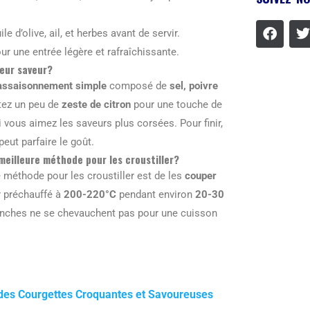
 d’olive, ail, et herbes avant de servir.
pour une entrée légère et rafraîchissante.
eur saveur?
assaisonnement simple
composé de
sel, poivre
outez un peu de
zeste de citron
pour une touche de
 vous aimez les saveurs plus corsées. Pour finir,
peut parfaire le goût.
 meilleure méthode pour les croustiller?
e méthode pour les croustiller est de les
couper
ur préchauffé à
200-220°C
pendant environ
20-30
ranches ne se chevauchent pas pour une cuisson
t des Courgettes Croquantes et Savoureuses