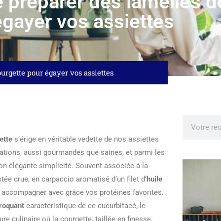
e préparer des lamelles d
égayer vos assiettes
urgette pour égayer vos assiettes
ette
s’érige en véritable vedette de nos assiettes
arations, aussi gourmandes que saines, et parmi les
on élégante simplicité. Souvent associée à la
tée crue, en carpaccio aromatisé d’un filet d’
huile
ur accompagner avec grâce vos protéines favorites.
roquant
caractéristique de ce cucurbitacé, le
e culinaire où la courgette, taillée en finesse,