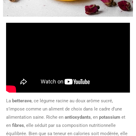
La
betterave
, ce légume racine au doux arôme sucré,
s’impose comme un aliment de choix dans le cadre d’une
alimentation saine. Riche en
antioxydants
, en
potassium
et
en
fibres
, elle séduit par sa composition nutritionnelle
équilibrée. Bien que sa teneur en calories soit modérée, elle