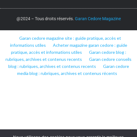
@2024 – Tous droits réservés.
Garan Cedore Magazine
Garan cedore magazine site : guide pratique, accès et
informations utiles
Acheter magazine garan cedore : guide
pratique, accès et informations utiles
Garan cedore blog :
rubriques, archives et contenus recents
Garan cedore conseils
blog : rubriques, archives et contenus recents
Garan cedore
media blog : rubriques, archives et contenus récents