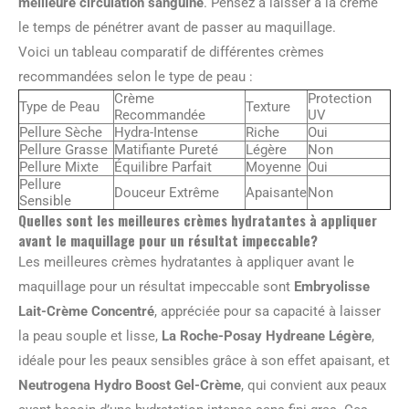
meilleure circulation sanguine
. Pensez à laisser à la crème
le temps de pénétrer avant de passer au maquillage.
Voici un tableau comparatif de différentes crèmes
recommandées selon le type de peau :
Crème
Protection
Type de Peau
Texture
Recommandée
UV
Pellure Sèche
Hydra-Intense
Riche
Oui
Pellure Grasse
Matifiante Pureté
Légère
Non
Pellure Mixte
Équilibre Parfait
Moyenne
Oui
Pellure
Douceur Extrême
Apaisante
Non
Sensible
Quelles sont les meilleures crèmes hydratantes à appliquer
avant le maquillage pour un résultat impeccable?
Les meilleures crèmes hydratantes à appliquer avant le
maquillage pour un résultat impeccable sont
Embryolisse
Lait-Crème Concentré
, appréciée pour sa capacité à laisser
la peau souple et lisse,
La Roche-Posay Hydreane Légère
,
idéale pour les peaux sensibles grâce à son effet apaisant, et
Neutrogena Hydro Boost Gel-Crème
, qui convient aux peaux