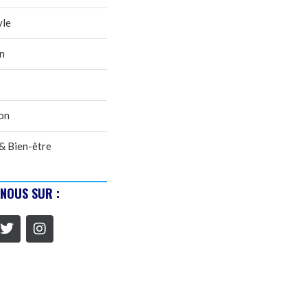
yle
n
on
& Bien-être
-NOUS SUR :