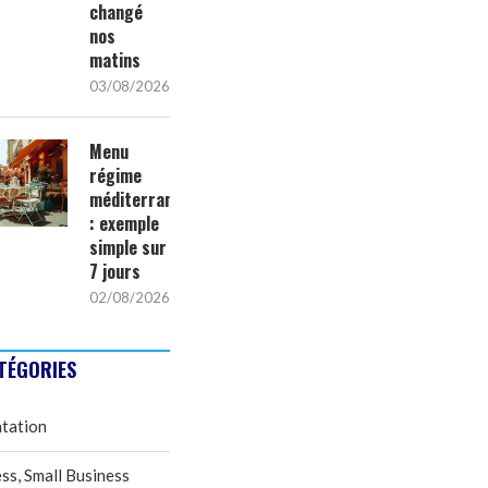
changé
nos
matins
03/08/2026
Menu
régime
méditerranéen
: exemple
simple sur
7 jours
02/08/2026
TÉGORIES
tation
ss, Small Business