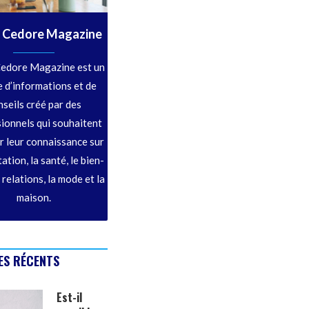
 Cedore Magazine
edore Magazine est un
 d’informations et de
nseils créé par des
ionnels qui souhaitent
r leur connaissance sur
tation, la santé, le bien-
s relations, la mode et la
maison.
ES RÉCENTS
Est-il