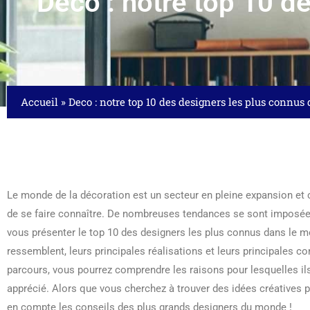
Deco : notre top 10 d
Accueil
»
Deco : notre top 10 des designers les plus connu
Le monde de la décoration est un secteur en pleine expansion et
de se faire connaître. De nombreuses tendances se sont imposée
vous présenter le top 10 des designers les plus connus dans le m
ressemblent, leurs principales réalisations et leurs principales con
parcours, vous pourrez comprendre les raisons pour lesquelles ils 
apprécié. Alors que vous cherchez à trouver des idées créatives po
en compte les conseils des plus grands designers du monde !