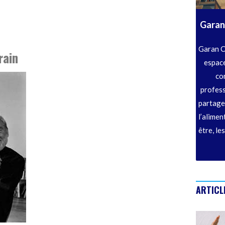
Garan
Garan C
rain
espace
co
profess
partage
l’alimen
être, le
ARTICL