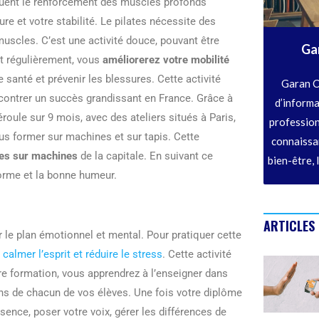
entuent le renforcement des muscles profonds
e et votre stabilité. Le pilates nécessite des
scles. C’est une activité douce, pouvant être
Ga
nt régulièrement, vous
améliorerez votre mobilité
e santé et prévenir les blessures. Cette activité
Garan C
ontrer un succès grandissant en France. Grâce à
d’informa
éroule sur 9 mois, avec des ateliers situés à Paris,
profession
ous former sur machines et sur tapis. Cette
connaissan
ates sur machines
de la capitale. En suivant ce
bien-être, 
orme et la bonne humeur.
ARTICLES
r le plan émotionnel et mental. Pour pratiquer cette
e
calmer l’esprit et réduire le stress
. Cette activité
e formation, vous apprendrez à l’enseigner dans
ns de chacun de vos élèves. Une fois votre diplôme
ence, poser votre voix, gérer les différences de