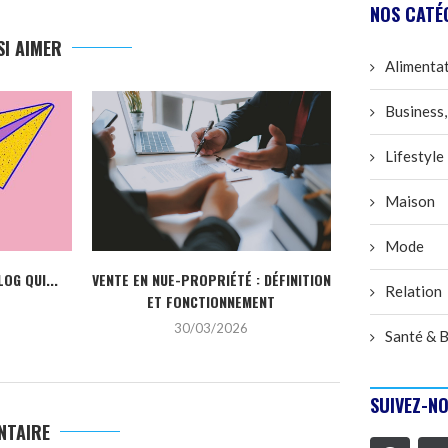
NOS CATÉ
I AIMER
Alimenta
L’ÉCLAT P
Business,
DÉCOUVREZ L
2
Lifestyle
Maison
Mode
LOG QUI...
VENTE EN NUE-PROPRIÉTÉ : DÉFINITION
Relation
ET FONCTIONNEMENT
30/03/2026
Santé & B
SUIVEZ-NO
NTAIRE