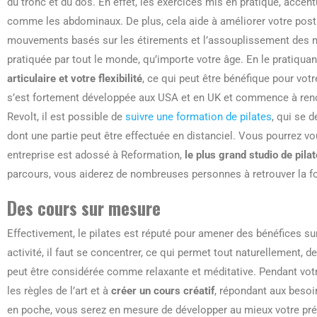
du tronc et du dos. En effet, les exercices mis en pratique, acc
comme les abdominaux. De plus, cela aide à améliorer votre postur
mouvements basés sur les étirements et l’assouplissement des mu
pratiquée par tout le monde, qu’importe votre âge. En le pratiqua
articulaire et votre flexibilité
, ce qui peut être bénéfique pour votr
s’est fortement développée aux USA et en UK et commence à renc
Revolt, il est possible de
suivre une formation de pilates
, qui se d
dont une partie peut être effectuée en distanciel. Vous pourrez v
entreprise est adossé à Reformation,
le plus grand studio de pil
parcours, vous aiderez de nombreuses personnes à retrouver la f
Des cours sur mesure
Effectivement, le pilates est réputé pour amener des bénéfices su
activité, il faut se concentrer, ce qui permet tout naturellement, d
peut être considérée comme relaxante et méditative. Pendant votr
les règles de l’art et à
créer un cours créatif
, répondant aux besoi
en poche, vous serez en mesure de développer au mieux votre prés