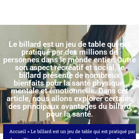
Le billard est un jeu de table qui est
pratiqué par des millions de
personnes dans le monde entier. Outre
son aspect récréatif et social, le
billard présente de nombreux
bienfaits pour la santé physique,
mentale et émotionnelle. Dans cet
article, nous allons explorer certains
des principaux avantages du billard
pour la santé.
Accueil
»
Le billard est un jeu de table qui est pratiqué par