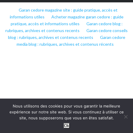
Garan cedore magazine site : guide pratique, accès et
informations utiles
Acheter magazine garan cedore : guide
pratique, accès et informations utiles
Garan cedore blog :
rubriques, archives et contenus recents
Garan cedore conseils
blog : rubriques, archives et contenus recents
Garan cedore
media blog : rubriques, archives et contenus récents
Nous utilisons des cookies pour vous garantir la meilleure
expérience sur notre site web. Si vous continuez à utiliser ce
site, nous supposerons que vous en êtes satisfait.
Ok