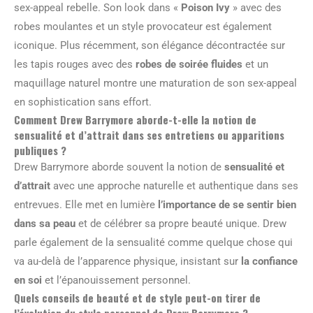
sex-appeal rebelle. Son look dans «
Poison Ivy
» avec des
robes moulantes et un style provocateur est également
iconique. Plus récemment, son élégance décontractée sur
les tapis rouges avec des
robes de soirée fluides
et un
maquillage naturel montre une maturation de son sex-appeal
en sophistication sans effort.
Comment Drew Barrymore aborde-t-elle la notion de
sensualité et d’attrait dans ses entretiens ou apparitions
publiques ?
Drew Barrymore aborde souvent la notion de
sensualité et
d’attrait
avec une approche naturelle et authentique dans ses
entrevues. Elle met en lumière
l’importance de se sentir bien
dans sa peau
et de célébrer sa propre beauté unique. Drew
parle également de la sensualité comme quelque chose qui
va au-delà de l’apparence physique, insistant sur
la confiance
en soi
et l’épanouissement personnel.
Quels conseils de beauté et de style peut-on tirer de
l’évolution du style personnel de Drew Barrymore ?