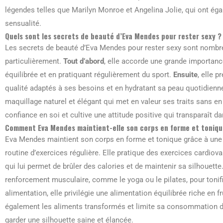
légendes telles que Marilyn Monroe et Angelina Jolie, qui ont éga
sensualité.
Quels sont les secrets de beauté d’Eva Mendes pour rester sexy ?
Les secrets de beauté d’Eva Mendes pour rester sexy sont nomb
particulièrement.
Tout d’abord
, elle accorde une grande importanc
équilibrée et en pratiquant régulièrement du sport.
Ensuite
, elle 
qualité adaptés à ses besoins et en hydratant sa peau quotidien
maquillage naturel et élégant qui met en valeur ses traits sans en f
confiance en soi et cultive une attitude positive qui transparaît d
Comment Eva Mendes maintient-elle son corps en forme et toniqu
Eva Mendes maintient son corps en forme et tonique grâce à une
routine d’exercices régulière. Elle pratique des exercices cardiova
qui lui permet de brûler des calories et de maintenir sa silhouette
renforcement musculaire, comme le yoga ou le pilates, pour tonif
alimentation, elle privilégie une alimentation équilibrée riche en f
également les aliments transformés et limite sa consommation de
garder une silhouette saine et élancée.