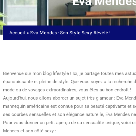
Eva Mendes 
Accueil
»
Eva Mendes : Son Style Sexy Révélé !
Bienvenue sur mon blog lifestyle ! Ici, je partage toutes mes astu
épanouissante et pleine de style. Que vous soyez à la recherche 
mode ou de voyages extraordinaires, vous êtes au bon endroit !
Aujourd’hui, nous allons aborder un sujet très glamour : Eva Mend
mannequin américaine est connue pour sa beauté captivante et so
ses courbes sensuelles et son élégance naturelle, Eva Mendes ne 
Pour vous donner un petit aperçu de sa sensualité unique, voici c
Mendes et son côté sexy :