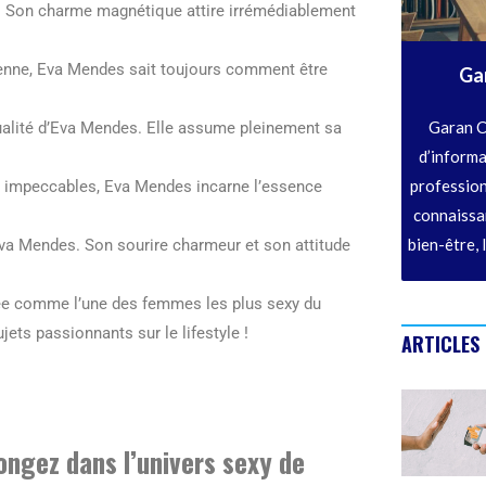
o. Son charme magnétique attire irrémédiablement
dienne, Eva Mendes sait toujours comment être
Ga
Garan C
ualité d’Eva Mendes. Elle assume pleinement sa
d’informa
profession
 impeccables, Eva Mendes incarne l’essence
connaissan
bien-être, 
Eva Mendes. Son sourire charmeur et son attitude
ée comme l’une des femmes les plus sexy du
ets passionnants sur le lifestyle !
ARTICLES
ongez dans l’univers sexy de