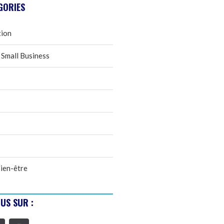
GORIES
tion
 Small Business
ien-être
US SUR :