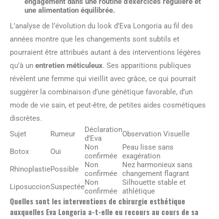
engagement dans une routine d’exercices régulière et
une alimentation équilibrée.
L’analyse de l’évolution du look d’Eva Longoria au fil des
années montre que les changements sont subtils et
pourraient être attribués autant à des interventions légères
qu’à un
entretien méticuleux
. Ses apparitions publiques
révèlent une femme qui vieillit avec grâce, ce qui pourrait
suggérer la combinaison d’une génétique favorable, d’un
mode de vie sain, et peut-être, de petites aides cosmétiques
discrètes.
Déclaration
Sujet
Rumeur
Observation Visuelle
d’Eva
Non
Peau lisse sans
Botox
Oui
confirmée
exagération
Non
Nez harmonieux sans
Rhinoplastie
Possible
confirmée
changement flagrant
Non
Silhouette stable et
Liposuccion
Suspectée
confirmée
athlétique
Quelles sont les interventions de chirurgie esthétique
auxquelles Eva Longoria a-t-elle eu recours au cours de sa