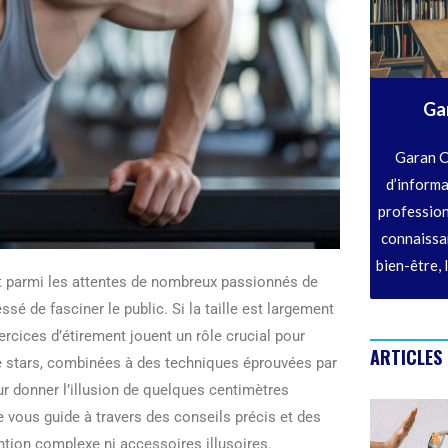
Ga
Garan C
d’informa
profession
connaissan
bien-être, 
ent parmi les attentes de nombreux passionnés de
sé de fasciner le public. Si la taille est largement
xercices d’étirement jouent un rôle crucial pour
ARTICLES
e stars, combinées à des techniques éprouvées par
ur donner l’illusion de quelques centimètres
e vous guide à travers des conseils précis et des
ntion complexe ni accessoires illusoires.