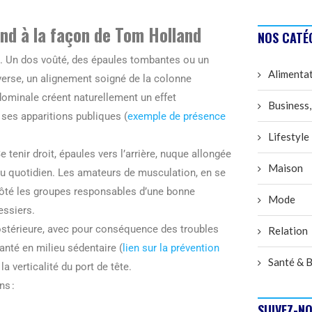
and à la façon de Tom Holland
NOS CATÉ
le. Un dos voûté, des épaules tombantes ou un
Alimenta
verse, un alignement soigné de la colonne
bdominale créent naturellement un effet
Business,
 ses apparitions publiques (
exemple de présence
Lifestyle
tenir droit, épaules vers l’arrière, nuque allongée
Maison
 au quotidien. Les amateurs de musculation, en se
côté les groupes responsables d’une bonne
Mode
essiers.
postérieure, avec pour conséquence des troubles
Relation
nté en milieu sédentaire (
lien sur la prévention
Santé & B
la verticalité du port de tête.
ns :
SUIVEZ-NO