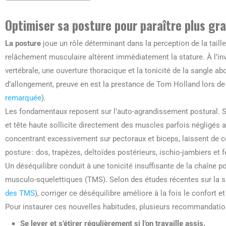
Optimiser sa posture pour paraître plus gr
La posture
joue un rôle déterminant dans la perception de la tail
relâchement musculaire altèrent immédiatement la stature. À l’in
vertébrale, une ouverture thoracique et la tonicité de la sangle a
d’allongement, preuve en est la prestance de Tom Holland lors de
remarquée
).
Les fondamentaux reposent sur l’auto-agrandissement postural. Se 
et tête haute sollicite directement des muscles parfois négligés
concentrant excessivement sur pectoraux et biceps, laissent de 
posture : dos, trapèzes, deltoïdes postérieurs, ischio-jambiers et f
Un déséquilibre conduit à une tonicité insuffisante de la chaîne 
musculo-squelettiques (TMS). Selon des études récentes sur la sa
des TMS
), corriger ce déséquilibre améliore à la fois le confort et 
Pour instaurer ces nouvelles habitudes, plusieurs recommandatio
Se lever et s’étirer régulièrement
si l’on travaille assis.