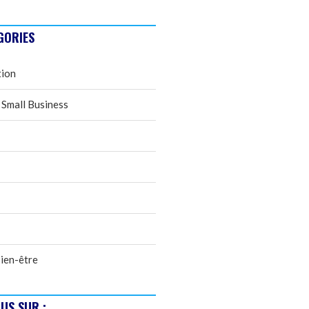
GORIES
tion
 Small Business
ien-être
US SUR :