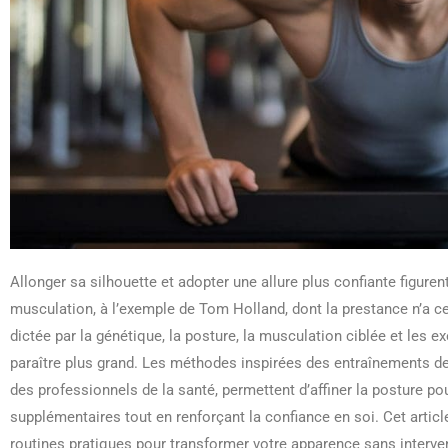
Allonger sa silhouette et adopter une allure plus confiante figur
musculation, à l’exemple de Tom Holland, dont la prestance n’a ces
dictée par la génétique, la posture, la musculation ciblée et les e
paraître plus grand. Les méthodes inspirées des entraînements d
des professionnels de la santé, permettent d’affiner la posture po
supplémentaires tout en renforçant la confiance en soi. Cet articl
routines pratiques pour transformer votre apparence sans interve