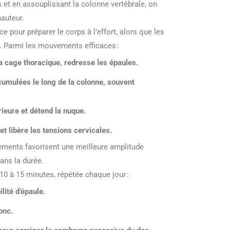
 et en assouplissant la colonne vertébrale, on
hauteur.
our préparer le corps à l’effort, alors que les
e. Parmi les mouvements efficaces :
la cage thoracique, redresse les épaules.
cumulées le long de la colonne, souvent
rieure et détend la nuque.
 et libère les tensions cervicales.
rements favorisent une meilleure amplitude
dans la durée.
0 à 15 minutes, répétée chaque jour :
lité d’épaule.
onc.