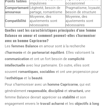
Points faibles
impulsives
occasionnel
Comportement
Légèreté, besoin de
Pragmatisme, loyauté,
amoureux
partage, romantisme
besoin de structure
Moyenne, des
Moyenne, des
Compatibilité
ajustements sont
ajustements sont
nécessaires
nécessaires
Quelles sont les caractéristiques principales d’une femme
Balance en amour et comment peuvent-elles s’harmoniser
avec un homme Capricorne?
Les
femmes Balance
en amour sont à la recherche
d’
harmonie
et de
partenariat équilibré
. Elles valorisent la
communication
et ont un fort besoin de
complicité
intellectuelle
avec leur partenaire. En outre, elles sont
souvent
romantiques
,
sociables
et ont une propension pour
l’
esthétique
et la
beauté
.
Pour s’harmoniser avec un
homme Capricorne
, qui est
généralement
responsable
,
discipliné
et
structuré
, une
femme Balance devrait apprécier sa
stabilité
et son
engagement envers le
travail acharné
et les
objectifs à long