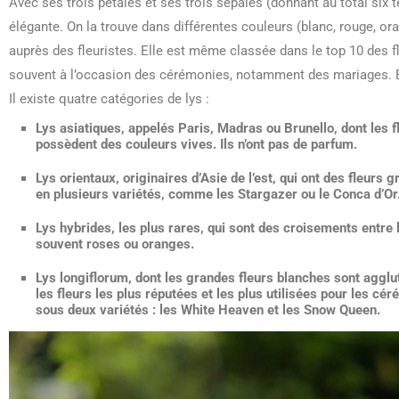
Avec ses trois pétales et ses trois sépales (donnant au total six 
élégante. On la trouve dans différentes couleurs (blanc, rouge, ora
auprès des fleuristes. Elle est même classée dans le top 10 des 
souvent à l’occasion des cérémonies, notamment des mariages. Elle
Il existe quatre catégories de lys :
Lys asiatiques, appelés Paris, Madras ou Brunello, dont les 
possèdent des couleurs vives. Ils n’ont pas de parfum.
Lys orientaux, originaires d’Asie de l’est, qui ont des fleurs
en plusieurs variétés, comme les Stargazer ou le Conca d’Or
Lys hybrides, les plus rares, qui sont des croisements entre l
souvent roses ou oranges.
Lys longiflorum, dont les grandes fleurs blanches sont agglut
les fleurs les plus réputées et les plus utilisées pour les 
sous deux variétés : les White Heaven et les Snow Queen.