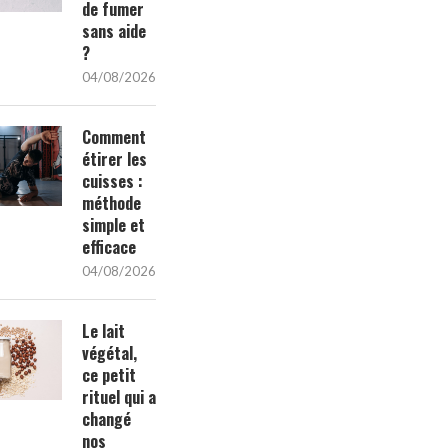
de fumer
sans aide
?
04/08/2026
Comment
étirer les
cuisses :
méthode
simple et
efficace
04/08/2026
Le lait
végétal,
ce petit
rituel qui a
changé
nos