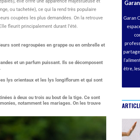
tépales), elle offre une apparence majestueuse et
Garan
nge, ou tachetée), ce qui la rend très populaire
Garan C
fleurs coupées les plus demandées. On la retrouve
espace
 fleurit principalement durant l’été.
co
profess
fleurs sont regroupées en grappe ou en ombrelle et
partage
l’alimen
 grandes et un parfum puissant. Ils se décomposent
.
être, le
es lys orientaux et les lys longiflorum et qui sont
inées à deux ou trois au bout de la tige. Ce sont
cérémonies, notamment les mariages. On les trouve
ARTICL