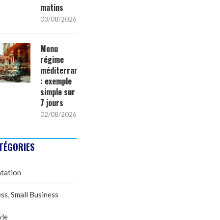
matins
03/08/2026
Menu
régime
méditerranéen
: exemple
simple sur
7 jours
02/08/2026
TÉGORIES
tation
ss, Small Business
yle