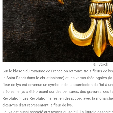
© iStock
Sur le blason du royaume de France on retrouve trois fleurs de lys, q
le Saint-Esprit dans le christianisme) et les vertus théologales (la 
fleur de lys est devenue un symbole de la soumission du Roi à une
siècles, le lys a été présent sur des peintures, des gravures, des
Révolution. Les Révolutionnaires, en désaccord avec la monarchie
d’œuvres d’art représentant la fleur de lys.
Le lys est aussi associé aux rayons du soleil. La liturgie associe s