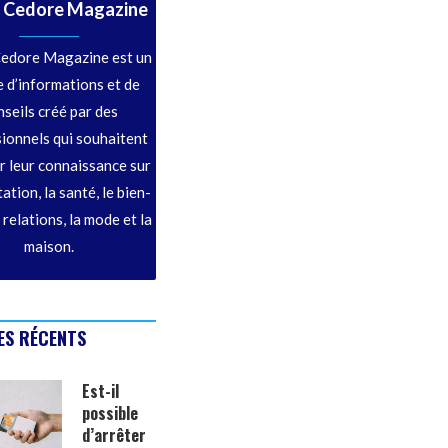
 Cedore Magazine
edore Magazine est un
 d’informations et de
nseils créé par des
ionnels qui souhaitent
r leur connaissance sur
tation, la santé, le bien-
s relations, la mode et la
maison.
ES RÉCENTS
Est-il
possible
d’arrêter