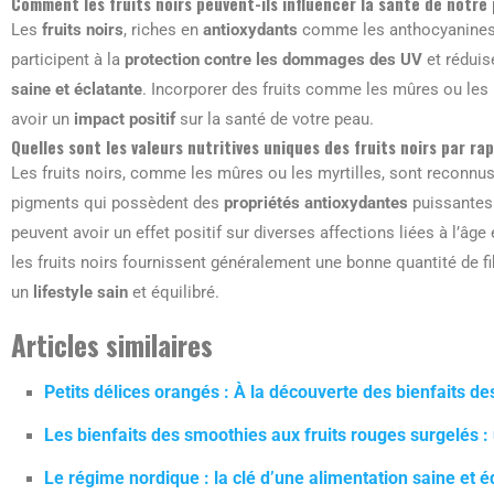
Comment les fruits noirs peuvent-ils influencer la santé de notre
Les
fruits noirs
, riches en
antioxydants
comme les anthocyanines,
participent à la
protection contre les dommages des UV
et réduis
saine et éclatante
. Incorporer des fruits comme les mûres ou les 
avoir un
impact positif
sur la santé de votre peau.
Quelles sont les valeurs nutritives uniques des fruits noirs par ra
Les fruits noirs, comme les mûres ou les myrtilles, sont reconnus
pigments qui possèdent des
propriétés antioxydantes
puissantes. 
peuvent avoir un effet positif sur diverses affections liées à l’âg
les fruits noirs fournissent généralement une bonne quantité de fi
un
lifestyle sain
et équilibré.
Articles similaires
Petits délices orangés : À la découverte des bienfaits d
Les bienfaits des smoothies aux fruits rouges surgelés : 
Le régime nordique : la clé d’une alimentation saine et é