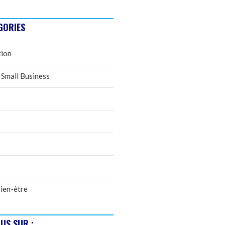
GORIES
tion
 Small Business
ien-être
US SUR :