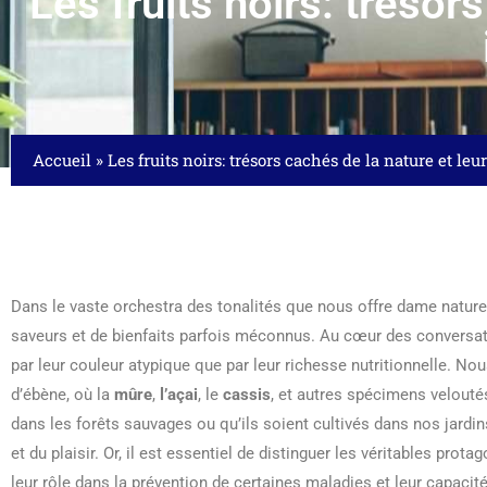
Les fruits noirs: trésor
Accueil
»
Les fruits noirs: trésors cachés de la nature et le
Dans le vaste orchestra des tonalités que nous offre dame nature
saveurs et de bienfaits parfois méconnus. Au cœur des conversatio
par leur couleur atypique que par leur richesse nutritionnelle. Nou
d’ébène, où la
mûre
,
l’açai
, le
cassis
, et autres spécimens velouté
dans les forêts sauvages ou qu’ils soient cultivés dans nos jardi
et du plaisir. Or, il est essentiel de distinguer les véritables prot
leur rôle dans la prévention de certaines maladies et leur capaci