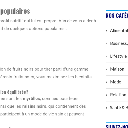
 populaires
NOS CATÉ
fil nutritif qui lui est propre. Afin de vous aider à
tif de quelques options populaires :
Alimenta
Business,
Lifestyle
Maison
n de fruits noirs pour tirer parti d’une gamme
rents fruits noirs, vous maximisez les bienfaits
Mode
tion équilibrée?
Relation
brée sont les
myrtilles
, connues pour leurs
ainsi que les
raisins noirs
, qui contiennent des
Santé & B
 participent à un mode de vie sain et peuvent
SUIVEZ-NO