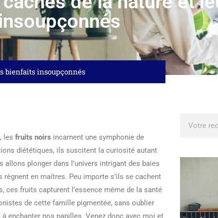
s cachés de la nature et le
insoupçonnés
urs bienfaits insoupçonnés
, les
fruits noirs
incarnent une symphonie de
ns diététiques, ils suscitent la curiosité autant
s allons plonger dans l’univers intrigant des baies
s règnent en maîtres. Peu importe s’ils se cachent
ns, ces fruits capturent l’essence même de la santé
agonistes de cette famille pigmentée, sans oublier
té à enchanter nos papilles. Venez donc avec moi et