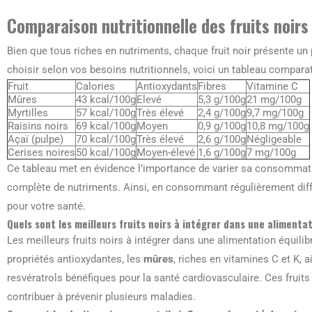
Comparaison nutritionnelle des fruits noirs
Bien que tous riches en nutriments, chaque fruit noir présente un pro
choisir selon vos besoins nutritionnels, voici un tableau compara
Fruit
Calories
Antioxydants
Fibres
Vitamine C
Mûres
43 kcal/100g
Elevé
5,3 g/100g
21 mg/100g
Myrtilles
57 kcal/100g
Très élevé
2,4 g/100g
9,7 mg/100g
Raisins noirs
69 kcal/100g
Moyen
0,9 g/100g
10,8 mg/100g
Açaï (pulpe)
70 kcal/100g
Très élevé
2,6 g/100g
Négligeable
Cerises noires
50 kcal/100g
Moyen-élevé
1,6 g/100g
7 mg/100g
Ce tableau met en évidence l’importance de varier sa consommatio
complète de nutriments. Ainsi, en consommant régulièrement diffé
pour votre santé.
Quels sont les meilleurs fruits noirs à intégrer dans une alimenta
Les meilleurs fruits noirs à intégrer dans une alimentation équili
propriétés antioxydantes, les
mûres
, riches en vitamines C et K, 
resvératrols bénéfiques pour la santé cardiovasculaire. Ces fruits
contribuer à prévenir plusieurs maladies.