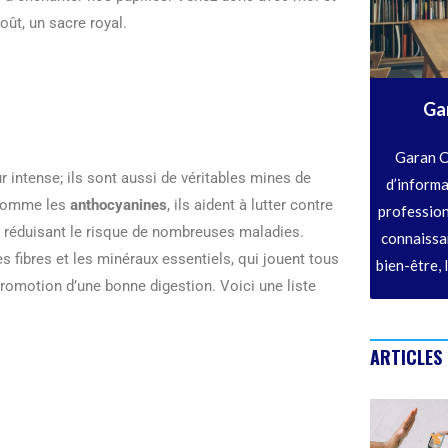
oût, un sacre royal.
Ga
Garan C
r intense; ils sont aussi de véritables mines de
d’informa
 comme les
anthocyanines
, ils aident à lutter contre
profession
 et réduisant le risque de nombreuses maladies.
connaissan
s fibres et les minéraux essentiels, qui jouent tous
bien-être, 
promotion d’une bonne digestion. Voici une liste
ARTICLES